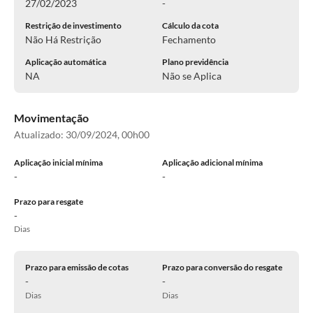
27/02/2023
-
Restrição de investimento
Cálculo da cota
Não Há Restrição
Fechamento
Aplicação automática
Plano previdência
NA
Não se Aplica
Movimentação
Atualizado:
30/09/2024, 00h00
Aplicação inicial mínima
Aplicação adicional mínima
-
-
Prazo para resgate
-
Dias
Prazo para emissão de cotas
Prazo para conversão do resgate
-
-
Dias
Dias