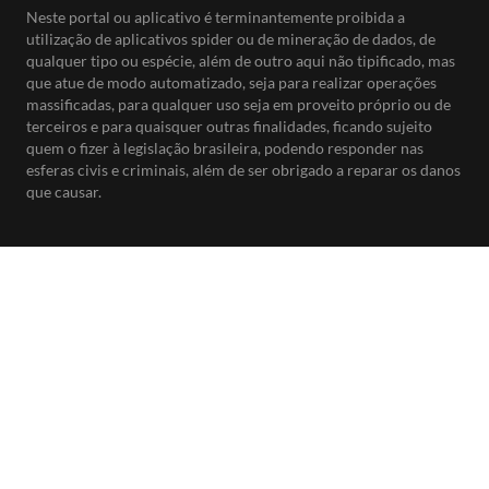
Neste portal ou aplicativo é terminantemente proibida a
utilização de aplicativos spider ou de mineração de dados, de
qualquer tipo ou espécie, além de outro aqui não tipificado, mas
que atue de modo automatizado, seja para realizar operações
massificadas, para qualquer uso seja em proveito próprio ou de
terceiros e para quaisquer outras finalidades, ficando sujeito
quem o fizer à legislação brasileira, podendo responder nas
esferas civis e criminais, além de ser obrigado a reparar os danos
que causar.