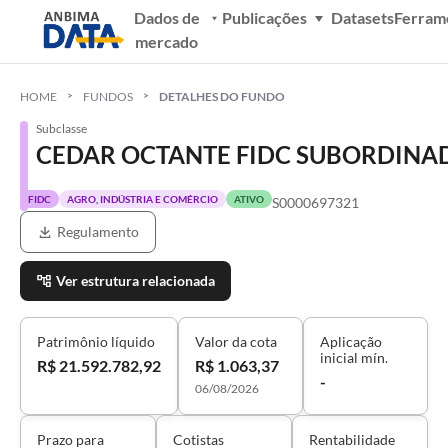
Dados de
Publicações
Datasets
Ferram
mercado
HOME
FUNDOS
DETALHES DO FUNDO
Subclasse
CEDAR OCTANTE FIDC SUBORDINA
FIDC
AGRO, INDÚSTRIA E COMÉRCIO
ATIVO
S0000697321
Regulamento
Ver estrutura relacionada
Patrimônio líquido
Valor da cota
Aplicação
inicial mín.
R$ 21.592.782,92
R$ 1.063,37
-
06/08/2026
Prazo para
Cotistas
Rentabilidade