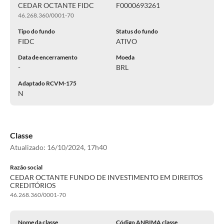
CEDAR OCTANTE FIDC
F0000693261
46.268.360/0001-70
Tipo do fundo
Status do fundo
FIDC
ATIVO
Data de encerramento
Moeda
-
BRL
Adaptado RCVM-175
N
Classe
Atualizado:
16/10/2024, 17h40
Razão social
CEDAR OCTANTE FUNDO DE INVESTIMENTO EM DIREITOS
CREDITÓRIOS
46.268.360/0001-70
Nome da classe
Código ANBIMA classe