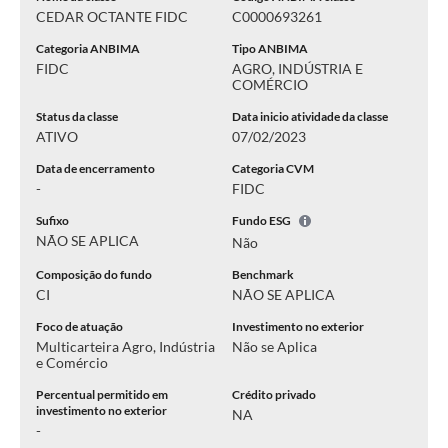
CEDAR OCTANTE FIDC
C0000693261
Categoria ANBIMA
Tipo ANBIMA
FIDC
AGRO, INDÚSTRIA E
COMÉRCIO
Status da classe
Data inicio atividade da classe
ATIVO
07/02/2023
Data de encerramento
Categoria CVM
-
FIDC
Sufixo
Fundo ESG
NÃO SE APLICA
Não
Composição do fundo
Benchmark
CI
NÃO SE APLICA
Foco de atuação
Investimento no exterior
Multicarteira Agro, Indústria
Não se Aplica
e Comércio
Percentual permitido em
Crédito privado
investimento no exterior
NA
-