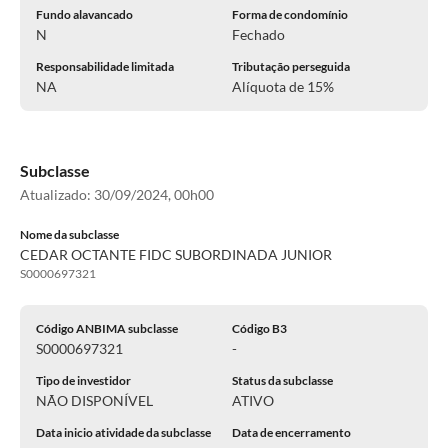
Fundo alavancado
Forma de condomínio
N
Fechado
Responsabilidade limitada
Tributação perseguida
NA
Alíquota de 15%
Subclasse
Atualizado:
30/09/2024, 00h00
Nome da subclasse
CEDAR OCTANTE FIDC SUBORDINADA JUNIOR
S0000697321
Código ANBIMA subclasse
Código B3
S0000697321
-
Tipo de investidor
Status da subclasse
NÃO DISPONÍVEL
ATIVO
Data inicio atividade da subclasse
Data de encerramento