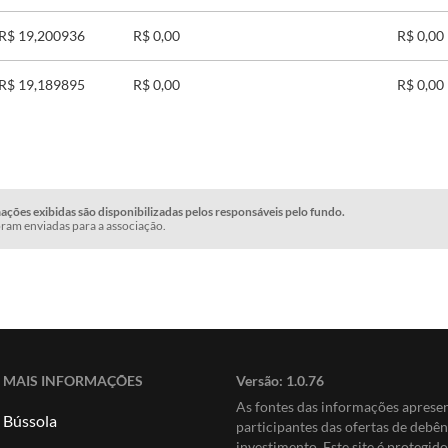
R$ 19,200936
R$ 0,00
R$ 0,00
R$ 19,189895
R$ 0,00
R$ 0,00
ções exibidas são disponibilizadas pelos responsáveis pelo fundo.
ram enviadas para a associação.
MAIS INFORMAÇÕES
Versão:
1.0.76
As fontes das informações apres
Bússola
participantes das ofertas de debê
investimento. Este site é protegi