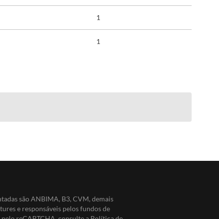
1
1
entadas são ANBIMA, B3, CVM, demais
ntures e responsáveis pelos fundos de
do pelo reCAPTCHA, consulte a
Política de