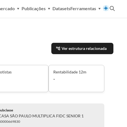
mercado
Publicações
Datasets
Ferramentas
Ver estrutura relacionada
otistas
Rentabilidade 12m
-
Subclasse
CASA SÃO PAULO MULTIPLICA FIDC SENIOR 1
S0000669830