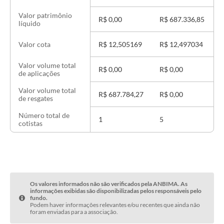
Valor patrimônio
R$ 0,00
R$ 687.336,85
R
líquido
R$ 12,505169
R$ 12,497034
Valor cota
Valor volume total
R$ 0,00
R$ 0,00
R
de aplicações
Valor volume total
R$ 687.784,27
R$ 0,00
R
de resgates
Número total de
1
5
cotistas
Os valores informados não são verificados pela ANBIMA. As
informações exibidas são disponibilizadas pelos responsáveis pelo
fundo.
Podem haver informações relevantes e/ou recentes que ainda não
foram enviadas para a associação.