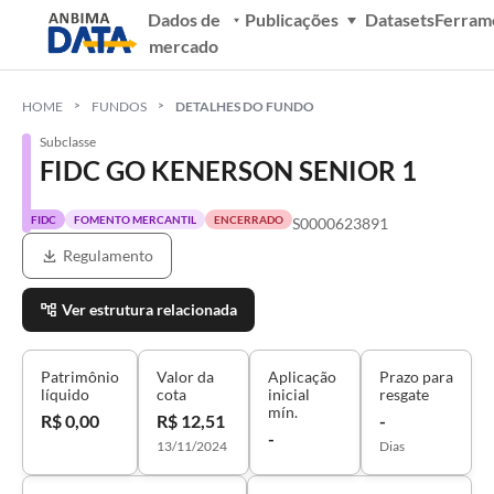
Dados de
Publicações
Datasets
Ferram
mercado
HOME
FUNDOS
DETALHES DO FUNDO
Subclasse
FIDC GO KENERSON SENIOR 1
FIDC
FOMENTO MERCANTIL
ENCERRADO
S0000623891
Regulamento
Ver estrutura relacionada
Patrimônio
Valor da
Aplicação
Prazo para
líquido
cota
inicial
resgate
mín.
R$ 0,00
R$ 12,51
-
-
13/11/2024
Dias