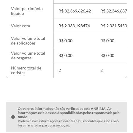
Valor patrimônio
R$ 32.369.626,42
R$ 32.346.687,16
líquido
R$ 2.333,198474
R$ 2.331,545015
Valor cota
Valor volume total
R$ 0,00
R$ 0,00
de aplicações
Valor volume total
R$ 0,00
R$ 0,00
de resgates
Número total de
2
2
cotistas
Os valores informados não são verificados pela ANBIMA. As
informações exibidas são disponibilizadas pelos responsáveis pelo
fundo.
Podem haver informações relevantes e/ou recentes que ainda não
foram enviadas para a associação.