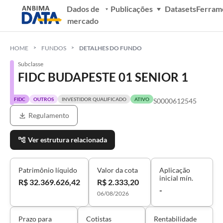
Dados de
Publicações
Datasets
Ferram
mercado
HOME
FUNDOS
DETALHES DO FUNDO
Subclasse
FIDC BUDAPESTE 01 SENIOR 1
FIDC
OUTROS
INVESTIDOR QUALIFICADO
ATIVO
S0000612545
Regulamento
Ver estrutura relacionada
Patrimônio líquido
Valor da cota
Aplicação
inicial mín.
R$ 32.369.626,42
R$ 2.333,20
-
06/08/2026
Prazo para
Cotistas
Rentabilidade