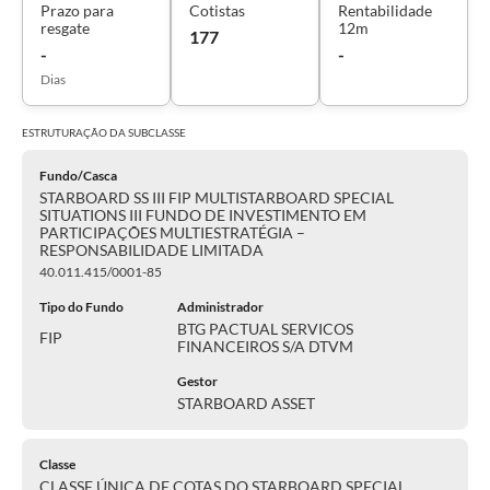
Prazo para
Cotistas
Rentabilidade
resgate
12m
177
-
-
Dias
ESTRUTURAÇÃO DA
SUBCLASSE
Fundo/Casca
STARBOARD SS III FIP MULTISTARBOARD SPECIAL
SITUATIONS III FUNDO DE INVESTIMENTO EM
PARTICIPAÇÕES MULTIESTRATÉGIA –
RESPONSABILIDADE LIMITADA
40.011.415/0001-85
Tipo do Fundo
Administrador
BTG PACTUAL SERVICOS
FIP
FINANCEIROS S/A DTVM
Gestor
STARBOARD ASSET
Classe
CLASSE ÚNICA DE COTAS DO STARBOARD SPECIAL