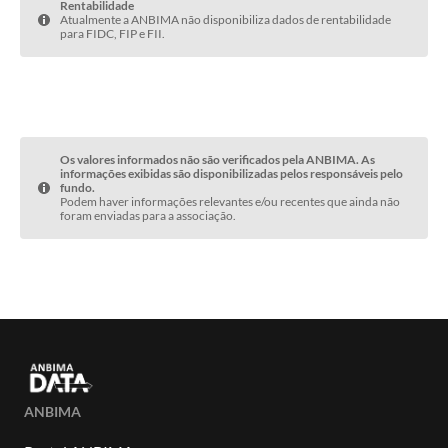
Rentabilidade
Atualmente a ANBIMA não disponibiliza dados de rentabilidade
para FIDC, FIP e FII.
Os valores informados não são verificados pela ANBIMA. As
informações exibidas são disponibilizadas pelos responsáveis pelo
fundo.
Podem haver informações relevantes e/ou recentes que ainda não
foram enviadas para a associação.
ANBIMA