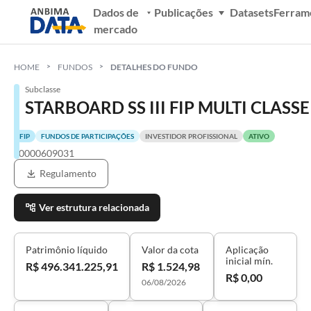
Dados de
Publicações
Datasets
Ferram
mercado
HOME
FUNDOS
DETALHES DO FUNDO
Subclasse
STARBOARD SS III FIP MULTI CLASSE
FIP
FUNDOS DE PARTICIPAÇÕES
INVESTIDOR PROFISSIONAL
ATIVO
S0000609031
Regulamento
Ver estrutura relacionada
Patrimônio líquido
Valor da cota
Aplicação
inicial mín.
R$ 496.341.225,91
R$ 1.524,98
R$ 0,00
06/08/2026