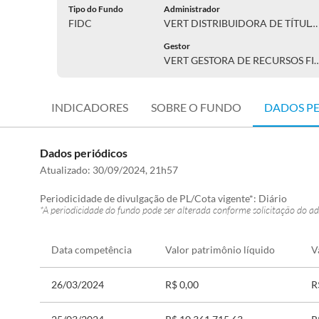
Tipo do Fundo
Administrador
FIDC
VERT DISTRIBUIDORA DE TÍTULOS E VALORES MOBILIÁRIOS LTD
Gestor
VERT GESTORA DE RECURSOS FINA
INDICADORES
SOBRE O FUNDO
DADOS P
Dados periódicos
Atualizado:
30/09/2024, 21h57
Periodicidade de divulgação de PL/Cota vigente*:
Diário
*A periodicidade do fundo pode ser alterada conforme solicitação do ad
Data competência
Valor patrimônio líquido
V
26/03/2024
R$ 0,00
R