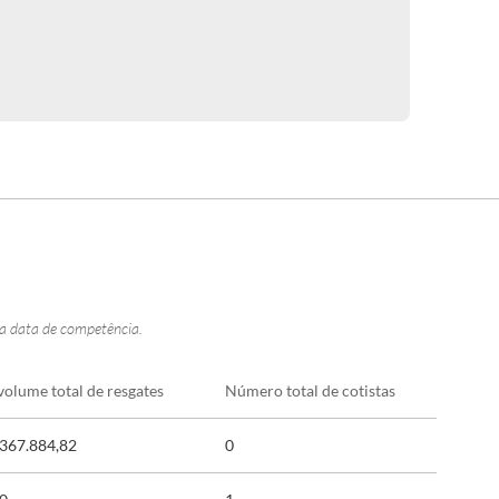
na data de competência.
volume total de resgates
Número total de cotistas
.367.884,82
0