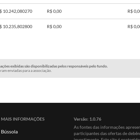
$ 10.242,080270
R$ 0,00
R$ 0,
$ 10.235,802800
R$ 0,00
R$ 0,
ções exibidas são disponibilizadas pelos responsáveis pelo fundo.
ram enviadas para a associação.
MAIS INFORMAÇÕES
Versão:
1.0.76
As fontes das informações apres
Bússola
participantes das ofertas de debê
investimento. Este site é protegi