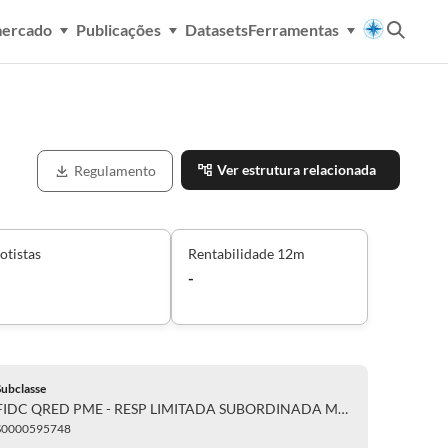
mercado
Publicações
Datasets
Ferramentas
Ver estrutura relacionada
Regulamento
otistas
Rentabilidade 12m
-
Subclasse
FIDC QRED PME - RESP LIMITADA SUBORDINADA MEZANINO
S0000595748