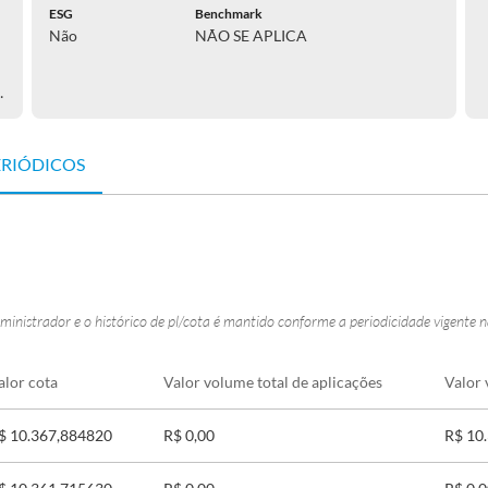
ESG
Benchmark
Não
NÃO SE APLICA
NCEIROS LTDA.
ERIÓDICOS
ministrador e o histórico de pl/cota é mantido conforme a periodicidade vigente 
alor cota
Valor volume total de aplicações
Valor 
$ 10.367,884820
R$ 0,00
R$ 10