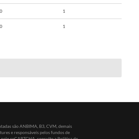
00
1
00
1
entadas são ANBIMA, B3, CVM, demais
ntures e responsáveis pelos fundos de
do pelo reCAPTCHA, consulte a
Política de