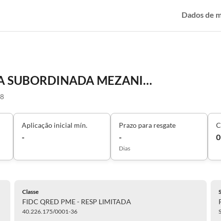
Dados de 
FIDC QRED PME - RESP LIMITADA SUBORDINADA MEZANINO
48
Aplicação inicial mín.
Prazo para resgate
C
-
-
0
Dias
Classe
FIDC QRED PME - RESP LIMITADA
40.226.175/0001-36