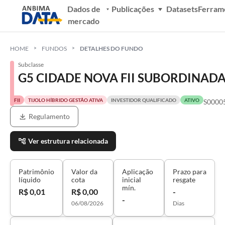
Dados de
Publicações
Datasets
Ferram
mercado
HOME
FUNDOS
DETALHES DO FUNDO
Subclasse
G5 CIDADE NOVA FII SUBORDINAD
FII
TIJOLO HÍBRIDO GESTÃO ATIVA
INVESTIDOR QUALIFICADO
ATIVO
S0000
Regulamento
Ver estrutura relacionada
Patrimônio
Valor da
Aplicação
Prazo para
líquido
cota
inicial
resgate
mín.
R$ 0,01
R$ 0,00
-
-
06/08/2026
Dias