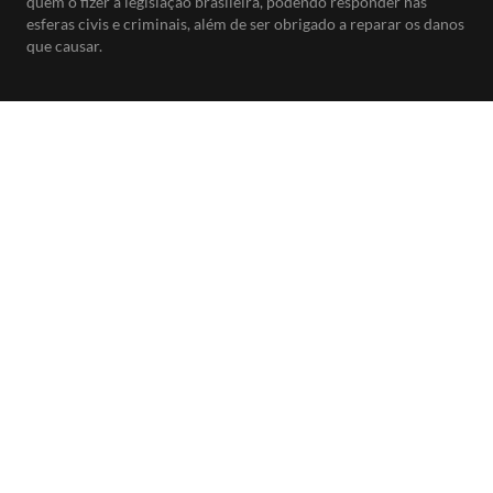
quem o fizer à legislação brasileira, podendo responder nas
esferas civis e criminais, além de ser obrigado a reparar os danos
que causar.