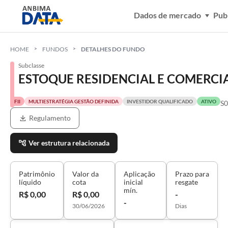
Dados de mercado
Pub
HOME
FUNDOS
DETALHES DO FUNDO
Subclasse
ESTOQUE RESIDENCIAL E COMERC
FII
MULTIESTRATÉGIA GESTÃO DEFINIDA
INVESTIDOR QUALIFICADO
ATIVO
S
Regulamento
Ver estrutura relacionada
Patrimônio
Valor da
Aplicação
Prazo para
líquido
cota
inicial
resgate
mín.
R$ 0,00
R$ 0,00
-
-
30/06/2026
Dias