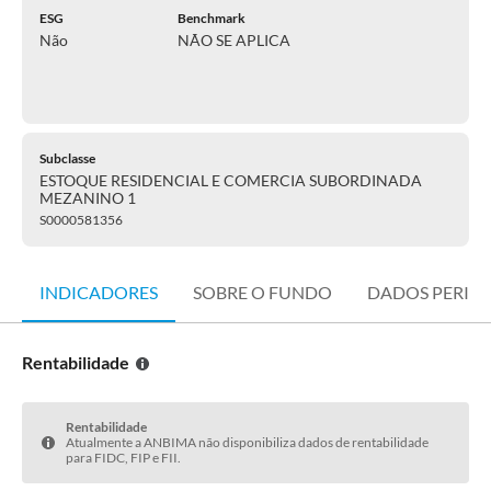
ESG
Benchmark
Não
NÃO SE APLICA
Subclasse
ESTOQUE RESIDENCIAL E COMERCIA SUBORDINADA
MEZANINO 1
S0000581356
INDICADORES
SOBRE O FUNDO
DADOS PERIÓ
Rentabilidade
Rentabilidade
Atualmente a ANBIMA não disponibiliza dados de rentabilidade
para FIDC, FIP e FII.