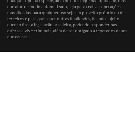
qualquer tipo ou espécie, além de outro aqui não tipificado, mas
que atue de modo automatizado, seja para realizar operações
massificadas, para qualquer uso seja em proveito próprio ou de
terceiros e para quaisquer outras finalidades, ficando sujeito
quem o fizer à legislação brasileira, podendo responder nas
esferas civis e criminais, além de ser obrigado a reparar os danos
que causar.