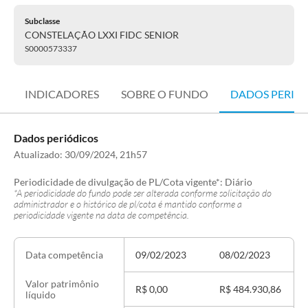
Subclasse
CONSTELAÇÃO LXXI FIDC SENIOR
S0000573337
INDICADORES
SOBRE O FUNDO
DADOS PERIÓ
Dados periódicos
Atualizado:
30/09/2024, 21h57
Periodicidade de divulgação de PL/Cota vigente*:
Diário
*A periodicidade do fundo pode ser alterada conforme solicitação do
administrador e o histórico de pl/cota é mantido conforme a
periodicidade vigente na data de competência.
09/02/2023
08/02/2023
Data competência
Valor patrimônio
R$ 0,00
R$ 484.930,86
R
líquido