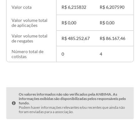
R$ 6,215832
R$ 6,207590
Valor cota
Valor volume total
R$ 0,00
R$ 0,00
R
de aplicações
Valor volume total
R$ 485.252,67
R$ 86.167,46
R
de resgates
Número total de
0
4
cotistas
Os valores informados não são verificados pela ANBIMA. As
informações exibidas são disponibilizadas pelos responsáveis pelo
fundo.
Podem haver informações relevantes e/ou recentes que ainda não
foram enviadas para a associação.