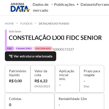
Dados de
Publicações
Datasets
Ferram
mercado
HOME
FUNDOS
DETALHES DO FUNDO
Subclasse
CONSTELAÇÃO LXXI FIDC SENIOR
FIDC
FINANCEIRO
ENCERRADO
S0000573337
Ver estrutura relacionada
Patrimônio
Valor da
Aplicação
Prazo para
líquido
cota
inicial
resgate
mín.
R$ 0,00
R$ 6,22
-
-
09/02/2023
Dias
Cotistas
Rentabilidade 12m
0
-