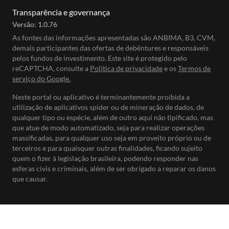
Transparência e governança
Versão:
1.0.76
As fontes das informações apresentadas são ANBIMA, B3, CVM,
demais participantes das ofertas de debêntures e responsáveis
pelos fundos de investimento. Este site é protegido pelo
reCAPTCHA, consulte a
Política de privacidade
e os
Termos de
serviço do Google.
Neste portal ou aplicativo é terminantemente proibida a
utilização de aplicativos spider ou de mineração de dados, de
qualquer tipo ou espécie, além de outro aqui não tipificado, mas
que atue de modo automatizado, seja para realizar operações
massificadas, para qualquer uso seja em proveito próprio ou de
terceiros e para quaisquer outras finalidades, ficando sujeito
quem o fizer à legislação brasileira, podendo responder nas
esferas civis e criminais, além de ser obrigado a reparar os danos
que causar.