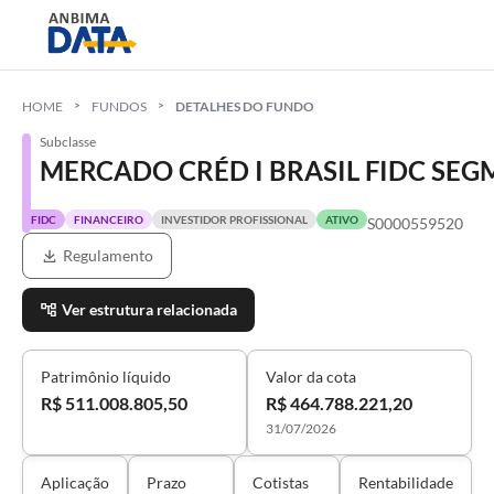
HOME
FUNDOS
DETALHES DO FUNDO
Subclasse
MERCADO CRÉD I BRASIL FIDC SEG
FIDC
FINANCEIRO
INVESTIDOR PROFISSIONAL
ATIVO
S0000559520
Regulamento
Ver estrutura relacionada
Patrimônio líquido
Valor da cota
R$ 511.008.805,50
R$ 464.788.221,20
31/07/2026
Aplicação
Prazo
Cotistas
Rentabilidade