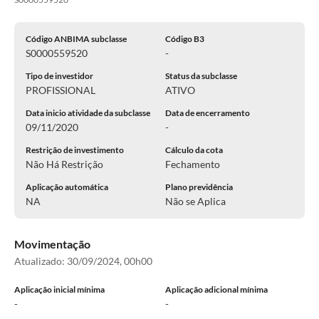
Código ANBIMA subclasse
Código B3
S0000559520
-
Tipo de investidor
Status da subclasse
PROFISSIONAL
ATIVO
Data inicio atividade da subclasse
Data de encerramento
09/11/2020
-
Restrição de investimento
Cálculo da cota
Não Há Restrição
Fechamento
Aplicação automática
Plano previdência
NA
Não se Aplica
Movimentação
Atualizado:
30/09/2024, 00h00
Aplicação inicial mínima
Aplicação adicional mínima
-
-