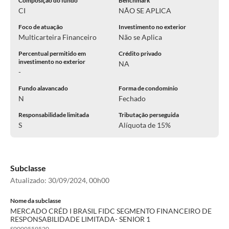
Composição do fundo
Benchmark
CI
NÃO SE APLICA
Foco de atuação
Investimento no exterior
Multicarteira Financeiro
Não se Aplica
Percentual permitido em
Crédito privado
investimento no exterior
NA
-
Fundo alavancado
Forma de condomínio
N
Fechado
Responsabilidade limitada
Tributação perseguida
S
Alíquota de 15%
Subclasse
Atualizado:
30/09/2024, 00h00
Nome da subclasse
MERCADO CRÉD I BRASIL FIDC SEGMENTO FINANCEIRO DE
RESPONSABILIDADE LIMITADA- SENIOR 1
S0000559520