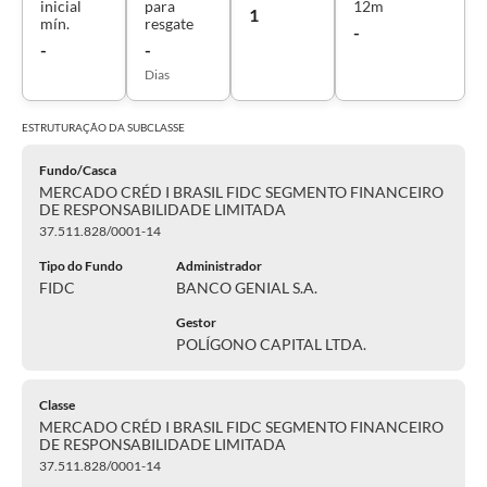
inicial
para
12m
1
mín.
resgate
-
-
-
Dias
ESTRUTURAÇÃO DA
SUBCLASSE
Fundo/Casca
MERCADO CRÉD I BRASIL FIDC SEGMENTO FINANCEIRO
DE RESPONSABILIDADE LIMITADA
37.511.828/0001-14
Tipo do Fundo
Administrador
FIDC
BANCO GENIAL S.A.
Gestor
POLÍGONO CAPITAL LTDA.
Classe
MERCADO CRÉD I BRASIL FIDC SEGMENTO FINANCEIRO
DE RESPONSABILIDADE LIMITADA
37.511.828/0001-14