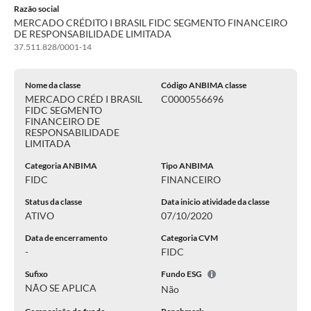
Razão social
MERCADO CRÉDITO I BRASIL FIDC SEGMENTO FINANCEIRO
DE RESPONSABILIDADE LIMITADA
37.511.828/0001-14
Nome da classe
Código ANBIMA classe
MERCADO CRÉD I BRASIL
C0000556696
FIDC SEGMENTO
FINANCEIRO DE
RESPONSABILIDADE
LIMITADA
Categoria ANBIMA
Tipo ANBIMA
FIDC
FINANCEIRO
Status da classe
Data inicio atividade da classe
ATIVO
07/10/2020
Data de encerramento
Categoria CVM
-
FIDC
Sufixo
Fundo ESG
NÃO SE APLICA
Não