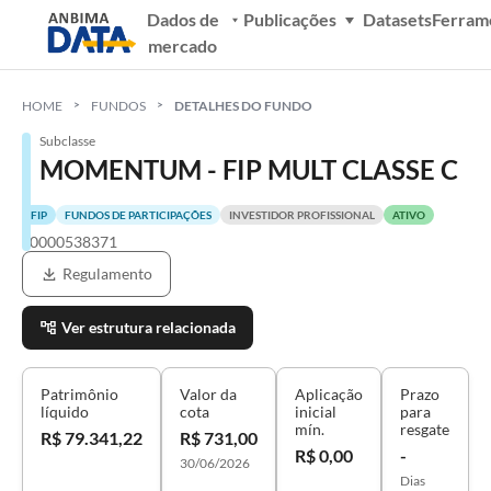
Dados de
Publicações
Datasets
Ferram
mercado
HOME
FUNDOS
DETALHES DO FUNDO
Subclasse
MOMENTUM - FIP MULT CLASSE C
FIP
FUNDOS DE PARTICIPAÇÕES
INVESTIDOR PROFISSIONAL
ATIVO
S0000538371
Regulamento
Ver estrutura relacionada
Patrimônio
Valor da
Aplicação
Prazo
líquido
cota
inicial
para
mín.
resgate
R$ 79.341,22
R$ 731,00
R$ 0,00
-
30/06/2026
Dias