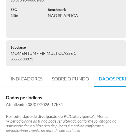
28.670.954/0001-20
ESG
Benchmark
Não
NÃO SE APLICA
Subclasse
MOMENTUM - FIP MULT CLASSE C
S0000538371
INDICADORES
SOBRE O FUNDO
DADOS PERIÓ
Dados periódicos
Atualizado:
08/07/2026, 17h51
Periodicidade de divulgação de PL/Cota vigente*:
Mensal
*A periodicidade do fundo pode ser alterada conforme solicitação do
administrador e o histórico de pl/cota é mantido conforme a
periodicidade vigente na data de competência.