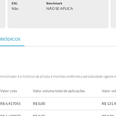
ESG
Benchmark
Não
NÃO SE APLICA
ERIÓDICOS
ministrador e o histórico de pl/cota é mantido conforme a periodicidade vigente 
Valor cota
Valor volume total de aplicações
Valor vo
R$ 6,417055
R$ 0,00
R$ 121.