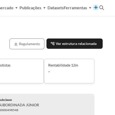
mercado
Publicações
Datasets
Ferramentas
Ver estrutura relacionada
Regulamento
otistas
Rentabilidade 12m
-
Subclasse
SUBORDINADA JÚNIOR
S0000498548