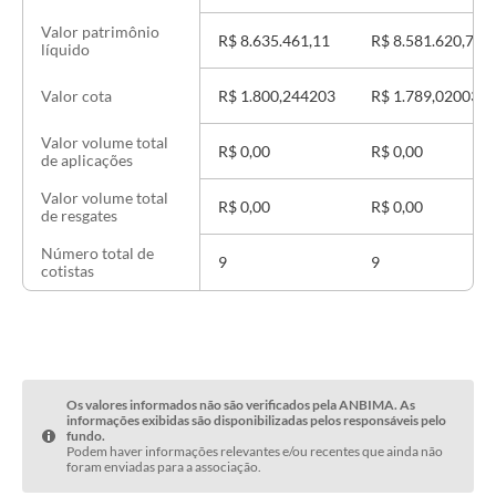
Valor patrimônio
R$ 8.635.461,11
R$ 8.581.620,70
líquido
R$ 1.800,244203
R$ 1.789,020033
Valor cota
Valor volume total
R$ 0,00
R$ 0,00
de aplicações
Valor volume total
R$ 0,00
R$ 0,00
de resgates
Número total de
9
9
cotistas
Os valores informados não são verificados pela ANBIMA. As
informações exibidas são disponibilizadas pelos responsáveis pelo
fundo.
Podem haver informações relevantes e/ou recentes que ainda não
foram enviadas para a associação.