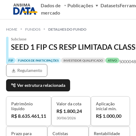
Dados de
Publicações
Datasets
Ferram
mercado
HOME
FUNDOS
DETALHES DO FUNDO
Subclasse
SEED 1 FIP CS RESP LIMITADA CLASS
FIP
FUNDOS DE PARTICIPAÇÕES
INVESTIDOR QUALIFICADO
ATIVO
S00004
Regulamento
Ver estrutura relacionada
Patrimônio
Valor da cota
Aplicação
líquido
inicial mín.
R$ 1.800,24
R$ 8.635.461,11
R$ 1.000,00
30/06/2026
Prazo para
Cotistas
Rentabilidade