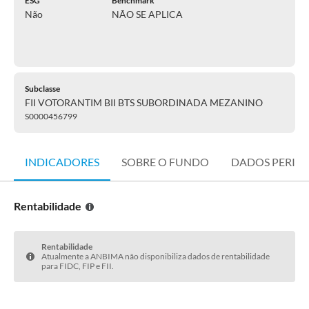
ESG
Benchmark
Não
NÃO SE APLICA
Subclasse
FII VOTORANTIM BII BTS SUBORDINADA MEZANINO
S0000456799
INDICADORES
SOBRE O FUNDO
DADOS PERIÓ
Rentabilidade
Rentabilidade
Atualmente a ANBIMA não disponibiliza dados de rentabilidade
para FIDC, FIP e FII.