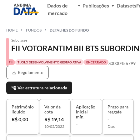
Dados de
Publicações
Datasets
F
mercado
HOME
FUNDOS
DETALHES DO FUNDO
Subclasse
FII VOTORANTIM BII BTS SUBORD
FII
TIJOLO DESENVOLVIMENTO GESTÃO ATIVA
ENCERRADO
S0000456799
Regulamento
Ver estrutura relacionada
Patrimônio
Valor da
Aplicação
Prazo para
líquido
cota
inicial
resgate
mín.
R$ 0,00
R$ 19,14
-
-
10/05/2022
Dias