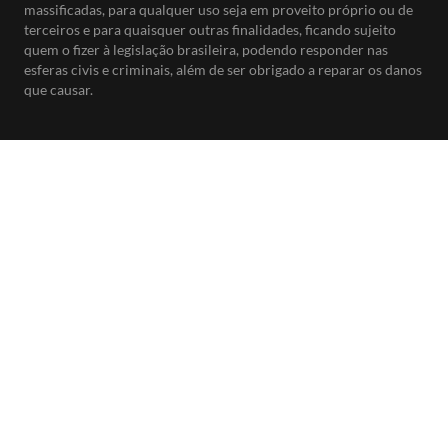
massificadas, para qualquer uso seja em proveito próprio ou de
terceiros e para quaisquer outras finalidades, ficando sujeito
quem o fizer à legislação brasileira, podendo responder nas
esferas civis e criminais, além de ser obrigado a reparar os danos
que causar.