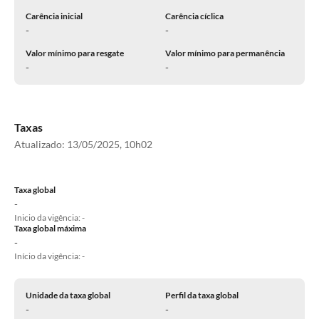
Carência inicial
Carência cíclica
-
-
Valor mínimo para resgate
Valor mínimo para permanência
-
-
Taxas
Atualizado:
13/05/2025, 10h02
Taxa global
-
Inicio da vigência: -
Taxa global máxima
-
Início da vigência: -
Unidade da taxa global
Perfil da taxa global
-
-