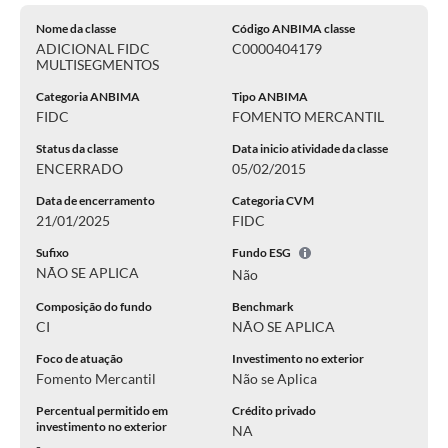
Nome da classe
Código ANBIMA classe
ADICIONAL FIDC
C0000404179
MULTISEGMENTOS
Categoria ANBIMA
Tipo ANBIMA
FIDC
FOMENTO MERCANTIL
Status da classe
Data inicio atividade da classe
ENCERRADO
05/02/2015
Data de encerramento
Categoria CVM
21/01/2025
FIDC
Sufixo
Fundo ESG
NÃO SE APLICA
Não
Composição do fundo
Benchmark
CI
NÃO SE APLICA
Foco de atuação
Investimento no exterior
Fomento Mercantil
Não se Aplica
Percentual permitido em
Crédito privado
investimento no exterior
NA
-