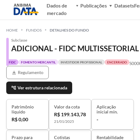
Dados de
Publicações
Datasets
Fe
mercado
HOME
FUNDOS
DETALHES DO FUNDO
Subclasse
ADICIONAL - FIDC MULTISSETORIA
FIDC
FOMENTO MERCANTIL
INVESTIDOR PROFISSIONAL
ENCERRADO
S000
Regulamento
Ver estrutura relacionada
Patrimônio
Valor da cota
Aplicação
líquido
inicial mín.
R$ 199.143,78
R$ 0,00
-
21/01/2025
Prazo para
Cotistas
Rentabilidade