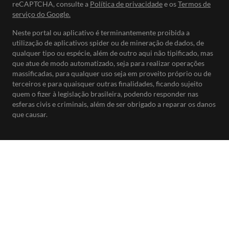
reCAPTCHA, consulte a
Política de privacidade
e os
Termos de
serviço do Google.
Neste portal ou aplicativo é terminantemente proibida a
utilização de aplicativos spider ou de mineração de dados, de
qualquer tipo ou espécie, além de outro aqui não tipificado, mas
que atue de modo automatizado, seja para realizar operações
massificadas, para qualquer uso seja em proveito próprio ou de
terceiros e para quaisquer outras finalidades, ficando sujeito
quem o fizer à legislação brasileira, podendo responder nas
esferas civis e criminais, além de ser obrigado a reparar os danos
que causar.