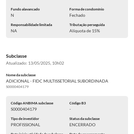
Fundo alavancado
Forma de condomínio
N
Fechado
Responsabilidade limitada
Tributação perseguida
NA
Alíquota de 15%
Subclasse
Atualizado:
13/05/2025, 10h02
Nome da subclasse
ADICIONAL - FIDC MULTISSETORIAL SUBORDINADA
S0000404179
Código ANBIMA subclasse
Código B3
S0000404179
-
Tipo de investidor
Status da subclasse
PROFISSIONAL
ENCERRADO