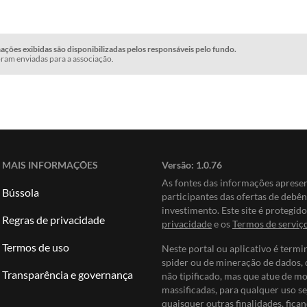
ções exibidas são disponibilizadas pelos responsáveis pelo fundo.
ram enviadas para a associação.
MAIS INFORMAÇÕES
Versão:
1.0.76
As fontes das informações apres
Bússola
participantes das ofertas de debê
investimento. Este site é protegi
Regras de privacidade
privacidade
e os
Termos de serviç
Termos de uso
Neste portal ou aplicativo é termi
spider ou de mineração de dados, 
Transparência e governança
não tipificado, mas que atue de m
massificadas, para qualquer uso se
quaisquer outras finalidades, fican