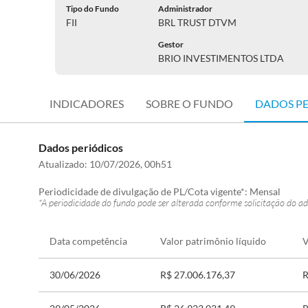
Tipo do Fundo
Administrador
FII
BRL TRUST DTVM
Gestor
BRIO INVESTIMENTOS LTDA
INDICADORES
SOBRE O FUNDO
DADOS P
Dados periódicos
Atualizado:
10/07/2026, 00h51
Periodicidade de divulgação de PL/Cota vigente*:
Mensal
*A periodicidade do fundo pode ser alterada conforme solicitação do ad
Data competência
Valor patrimônio líquido
V
30/06/2026
R$ 27.006.176,37
R