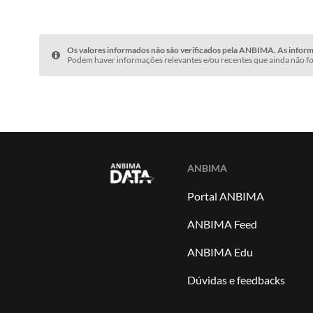
Os valores informados não são verificados pela ANBIMA. As informa
Podem haver informações relevantes e/ou recentes que ainda não fo
ANBIMA
Portal ANBIMA
ANBIMA Feed
ANBIMA Edu
Dúvidas e feedbacks