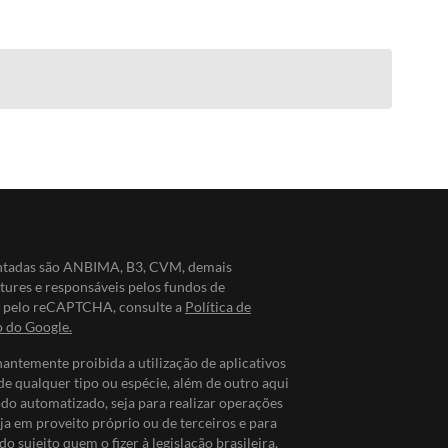
entadas são ANBIMA, B3, CVM, demais
ntures e responsáveis pelos fundos de
do pelo reCAPTCHA, consulte a
Política de
o do Google.
nantemente proibida a utilização de aplicativos
de qualquer tipo ou espécie, além de outro aqui
odo automatizado, seja para realizar operações
ja em proveito próprio ou de terceiros e para
do sujeito quem o fizer à legislação brasileira,