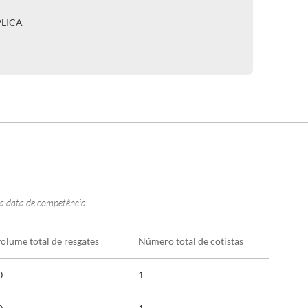
PLICA
na data de competência.
volume total de resgates
Número total de cotistas
0
1