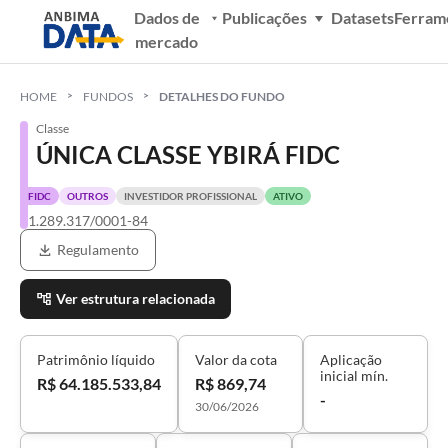
Dados de
Publicações
Datasets
Ferram
mercado
HOME
FUNDOS
DETALHES DO FUNDO
Classe
ÚNICA CLASSE YBIRÁ FIDC
FIDC
OUTROS
INVESTIDOR PROFISSIONAL
ATIVO
61.289.317/0001-84
Regulamento
Ver estrutura relacionada
Patrimônio líquido
Valor da cota
Aplicação
inicial mín.
R$ 64.185.533,84
R$ 869,74
-
30/06/2026