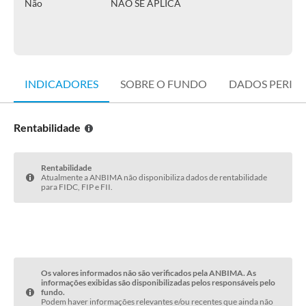
Não
NÃO SE APLICA
INDICADORES
SOBRE O FUNDO
DADOS PERIÓ
Rentabilidade
Rentabilidade
Atualmente a ANBIMA não disponibiliza dados de rentabilidade
para FIDC, FIP e FII.
Os valores informados não são verificados pela ANBIMA. As
informações exibidas são disponibilizadas pelos responsáveis pelo
fundo.
Podem haver informações relevantes e/ou recentes que ainda não