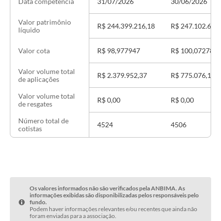
31/07/2026
30/06/2026
Data competência
Valor patrimônio
R$ 244.399.216,18
R$ 247.102.615
líquido
R$ 98,977947
R$ 100,072782
Valor cota
Valor volume total
R$ 2.379.952,37
R$ 775.076,12
de aplicações
Valor volume total
R$ 0,00
R$ 0,00
de resgates
Número total de
4524
4506
cotistas
Os valores informados não são verificados pela ANBIMA. As
informações exibidas são disponibilizadas pelos responsáveis pelo
fundo.
Podem haver informações relevantes e/ou recentes que ainda não
foram enviadas para a associação.