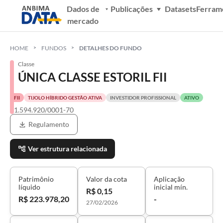
Dados de
Publicações
Datasets
Ferram
mercado
HOME
FUNDOS
DETALHES DO FUNDO
Classe
ÚNICA CLASSE ESTORIL FII
FII
TIJOLO HÍBRIDO GESTÃO ATIVA
INVESTIDOR PROFISSIONAL
ATIVO
61.594.920/0001-70
Regulamento
Ver estrutura relacionada
Patrimônio
Valor da cota
Aplicação
líquido
inicial mín.
R$ 0,15
R$ 223.978,20
-
27/02/2026