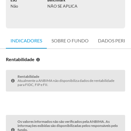
ESG
Benchmark
Não
NÃO SE APLICA
INDICADORES
SOBRE O FUNDO
DADOS PERIÓ
Rentabilidade
Rentabilidade
Atualmente a ANBIMA não disponibiliza dados de rentabilidade
para FIDC, FIP e FII.
Os valores informados não são verificados pela ANBIMA. As
informações exibidas são disponibilizadas pelos responsáveis pelo
fundo.