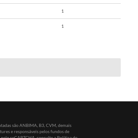
1
1
entadas são ANBIMA, B3, CVM, demais
ntures e responsáveis pelos fundos de
do pelo reCAPTCHA, consulte a
Política de