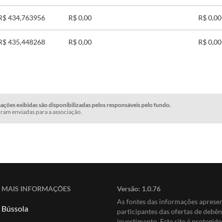
R$ 434,763956
R$ 0,00
R$ 0,00
R$ 435,448268
R$ 0,00
R$ 0,00
ções exibidas são disponibilizadas pelos responsáveis pelo fundo.
ram enviadas para a associação.
MAIS INFORMAÇÕES
Versão:
1.0.76
As fontes das informações apres
Bússola
participantes das ofertas de debê
investimento. Este site é protegi