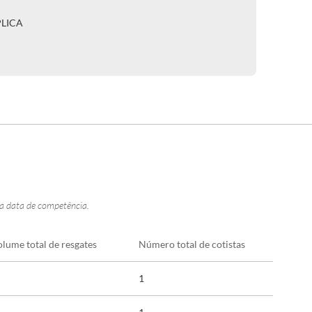
PLICA
na data de competência.
olume total de resgates
Número total de cotistas
1