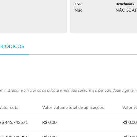
ESG
Benchmark
Não
NÃO SE A
ERIÓDICOS
ministrador e o histórico de pl/cota é mantido conforme a periodicidade vigente 
Valor cota
Valor volume total de aplicações
Valor v
R$ 445,742571
R$ 0,00
R$ 0,00