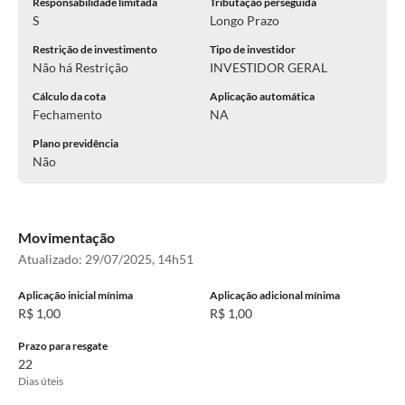
Responsabilidade limitada
Tributação perseguida
S
Longo Prazo
Restrição de investimento
Tipo de investidor
Não há Restrição
INVESTIDOR GERAL
Cálculo da cota
Aplicação automática
Fechamento
NA
Plano previdência
Não
Movimentação
Atualizado:
29/07/2025, 14h51
Aplicação inicial mínima
Aplicação adicional mínima
R$ 1,00
R$ 1,00
Prazo para resgate
22
Dias úteis