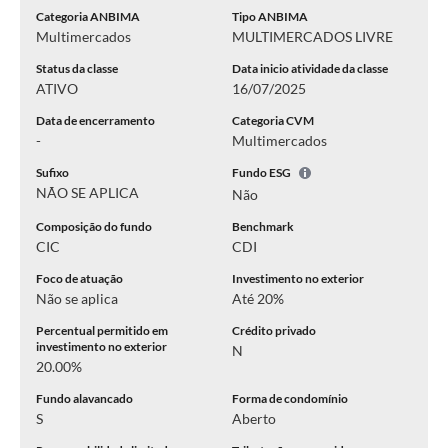
Categoria ANBIMA
Tipo ANBIMA
Multimercados
MULTIMERCADOS LIVRE
Status da classe
Data inicio atividade da classe
ATIVO
16/07/2025
Data de encerramento
Categoria CVM
-
Multimercados
Sufixo
Fundo ESG
NÃO SE APLICA
Não
Composição do fundo
Benchmark
CIC
CDI
Foco de atuação
Investimento no exterior
Não se aplica
Até 20%
Percentual permitido em
Crédito privado
investimento no exterior
N
20.00%
Fundo alavancado
Forma de condomínio
S
Aberto