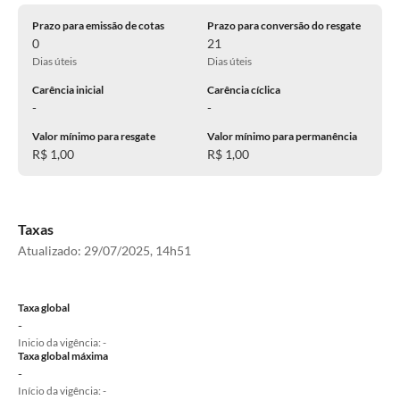
Prazo para emissão de cotas
Prazo para conversão do resgate
0
21
Dias úteis
Dias úteis
Carência inicial
Carência cíclica
-
-
Valor mínimo para resgate
Valor mínimo para permanência
R$ 1,00
R$ 1,00
Taxas
Atualizado:
29/07/2025, 14h51
Taxa global
-
Inicio da vigência: -
Taxa global máxima
-
Início da vigência: -