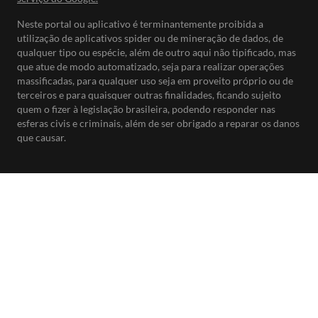
Neste portal ou aplicativo é terminantemente proibida a
utilização de aplicativos spider ou de mineração de dados, de
qualquer tipo ou espécie, além de outro aqui não tipificado, mas
que atue de modo automatizado, seja para realizar operações
massificadas, para qualquer uso seja em proveito próprio ou de
terceiros e para quaisquer outras finalidades, ficando sujeito
quem o fizer à legislação brasileira, podendo responder nas
esferas civis e criminais, além de ser obrigado a reparar os danos
que causar.