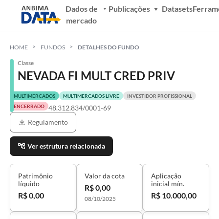
Dados de
Publicações
Datasets
Ferram
mercado
HOME
FUNDOS
DETALHES DO FUNDO
Classe
NEVADA FI MULT CRED PRIV
MULTIMERCADOS
MULTIMERCADOS LIVRE
INVESTIDOR PROFISSIONAL
ENCERRADO
48.312.834/0001-69
Regulamento
Ver estrutura relacionada
Patrimônio
Valor da cota
Aplicação
líquido
inicial mín.
R$ 0,00
R$ 0,00
R$ 10.000,00
08/10/2025