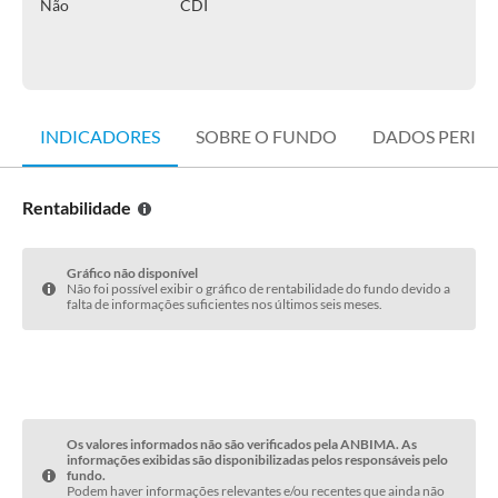
Não
CDI
INDICADORES
SOBRE O FUNDO
DADOS PERIÓ
Rentabilidade
Gráfico não disponível
Não foi possível exibir o gráfico de rentabilidade do fundo devido a
falta de informações suficientes nos últimos seis meses.
Os valores informados não são verificados pela ANBIMA. As
informações exibidas são disponibilizadas pelos responsáveis pelo
fundo.
Podem haver informações relevantes e/ou recentes que ainda não