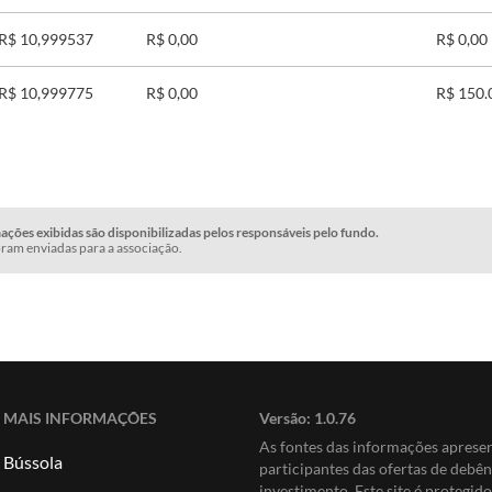
R$ 10,999537
R$ 0,00
R$ 0,00
R$ 10,999775
R$ 0,00
R$ 150.
ções exibidas são disponibilizadas pelos responsáveis pelo fundo.
ram enviadas para a associação.
MAIS INFORMAÇÕES
Versão:
1.0.76
As fontes das informações apres
Bússola
participantes das ofertas de debê
investimento. Este site é protegi