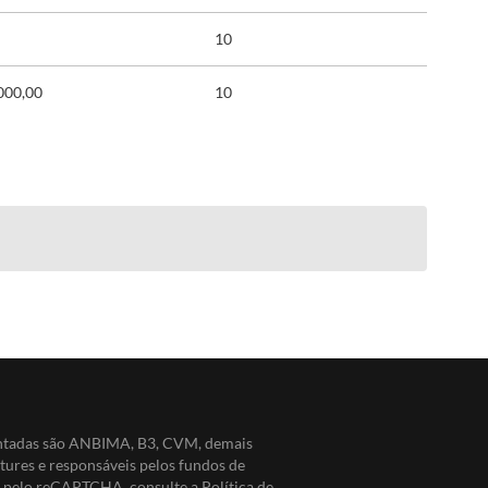
10
000,00
10
entadas são ANBIMA, B3, CVM, demais
ntures e responsáveis pelos fundos de
do pelo reCAPTCHA, consulte a
Política de