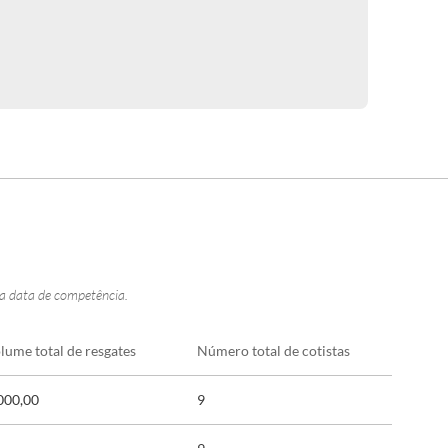
na data de competência.
lume total de resgates
Número total de cotistas
000,00
9