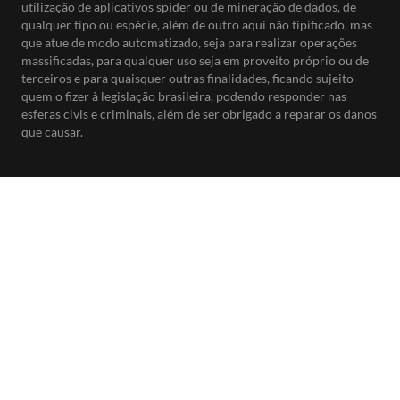
utilização de aplicativos spider ou de mineração de dados, de
qualquer tipo ou espécie, além de outro aqui não tipificado, mas
que atue de modo automatizado, seja para realizar operações
massificadas, para qualquer uso seja em proveito próprio ou de
terceiros e para quaisquer outras finalidades, ficando sujeito
quem o fizer à legislação brasileira, podendo responder nas
esferas civis e criminais, além de ser obrigado a reparar os danos
que causar.