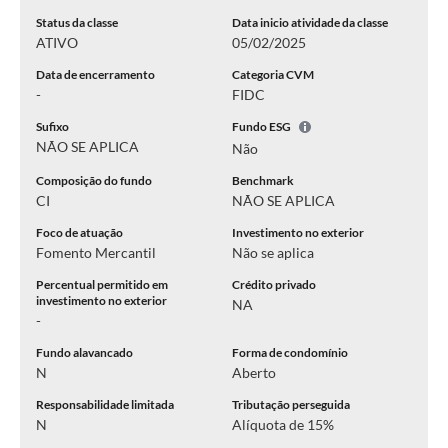
Status da classe
Data inicio atividade da classe
ATIVO
05/02/2025
Data de encerramento
Categoria CVM
-
FIDC
Sufixo
Fundo ESG
NÃO SE APLICA
Não
Composição do fundo
Benchmark
CI
NÃO SE APLICA
Foco de atuação
Investimento no exterior
Fomento Mercantil
Não se aplica
Percentual permitido em
Crédito privado
investimento no exterior
NA
-
Fundo alavancado
Forma de condomínio
N
Aberto
Responsabilidade limitada
Tributação perseguida
N
Alíquota de 15%