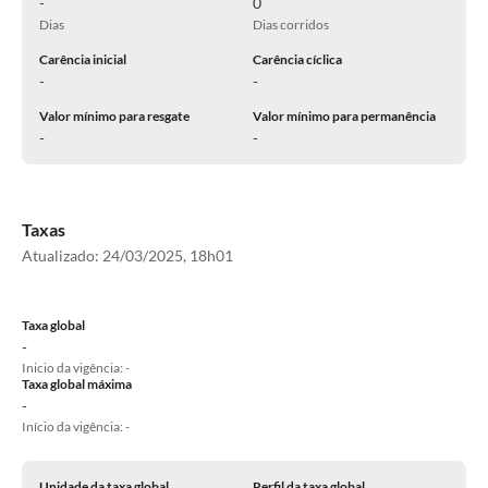
-
0
Dias
Dias corridos
Carência inicial
Carência cíclica
-
-
Valor mínimo para resgate
Valor mínimo para permanência
-
-
Taxas
Atualizado:
24/03/2025, 18h01
Taxa global
-
Inicio da vigência: -
Taxa global máxima
-
Início da vigência: -
Unidade da taxa global
Perfil da taxa global