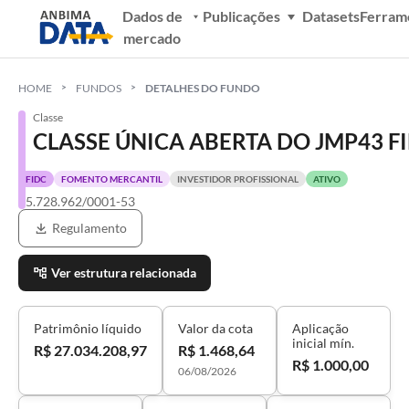
Dados de
Publicações
Datasets
Ferram
mercado
HOME
FUNDOS
DETALHES DO FUNDO
Classe
CLASSE ÚNICA ABERTA DO JMP43 F
FIDC
FOMENTO MERCANTIL
INVESTIDOR PROFISSIONAL
ATIVO
55.728.962/0001-53
Regulamento
Ver estrutura relacionada
Patrimônio líquido
Valor da cota
Aplicação
inicial mín.
R$ 27.034.208,97
R$ 1.468,64
R$ 1.000,00
06/08/2026