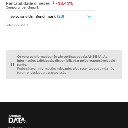
Rentabilidade
6 meses
-18,41
%
Comparar benchmark
Selecione Um Benchmark
(
28
)
Selecione até 3
Os valores informados não são verificados pela ANBIMA. As
informações exibidas são disponibilizadas pelos responsáveis pelo
fundo.
Podem haver informações relevantes e/ou recentes que ainda não
foram enviadas para a associação.