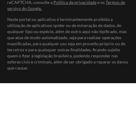
reCAPTCHA, consulte a
Política de privacidade
e os
Termos de
serviço do Google.
Neste portal ou aplicativo é terminantemente proibida a
utilização de aplicativos spider ou de mineração de dados, de
qualquer tipo ou espécie, além de outro aqui não tipificado, mas
que atue de modo automatizado, seja para realizar operações
massificadas, para qualquer uso seja em proveito próprio ou de
terceiros e para quaisquer outras finalidades, ficando sujeito
quem o fizer à legislação brasileira, podendo responder nas
esferas civis e criminais, além de ser obrigado a reparar os danos
que causar.