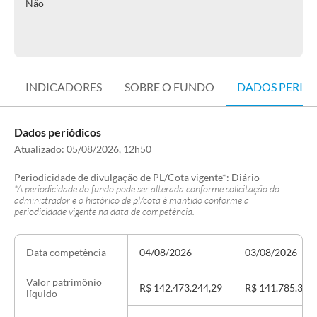
Não
INDICADORES
SOBRE O FUNDO
DADOS PERIÓ
Dados periódicos
Atualizado:
05/08/2026, 12h50
Periodicidade de divulgação de PL/Cota vigente*:
Diário
*A periodicidade do fundo pode ser alterada conforme solicitação do
administrador e o histórico de pl/cota é mantido conforme a
periodicidade vigente na data de competência.
04/08/2026
03/08/2026
Data competência
Valor patrimônio
R$ 142.473.244,29
R$ 141.785.344
líquido