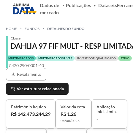
Dados de
Publicações
Datasets
Ferram
mercado
HOME
FUNDOS
DETALHES DO FUNDO
Classe
DAHLIA 97 FIF MULT - RESP LIMITAD
MULTIMERCADOS
MULTIMERCADOS LIVRE
INVESTIDOR QUALIFICADO
ATIVO
57.420.290/0001-40
Regulamento
Ver estrutura relacionada
Patrimônio líquido
Valor da cota
Aplicação
inicial mín.
R$ 142.473.244,29
R$ 1,26
-
04/08/2026