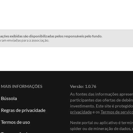
ções exibidas são disponibilizadas pelos responsáveis pelo fundo.
ram enviadas para a associação.
MAIS INFORMAÇÕES
Versão:
1.0.76
As fontes das informações apres
Bússola
participantes das ofertas de debê
investimento. Este site é protegi
Regras de privacidade
privacidade
e os
Termos de serviç
Termos de uso
Neste portal ou aplicativo é termi
spider ou de mineração de dados, 