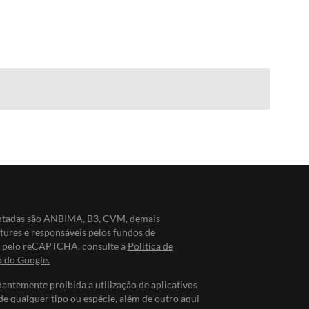
entadas são ANBIMA, B3, CVM, demais
ntures e responsáveis pelos fundos de
do pelo reCAPTCHA, consulte a
Política de
o do Google.
nantemente proibida a utilização de aplicativos
de qualquer tipo ou espécie, além de outro aqui