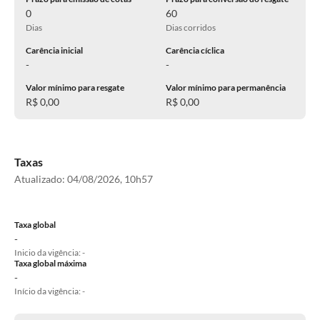
0
60
Dias
Dias corridos
Carência inicial
Carência cíclica
-
-
Valor mínimo para resgate
Valor mínimo para permanência
R$ 0,00
R$ 0,00
Taxas
Atualizado:
04/08/2026, 10h57
Taxa global
-
Inicio da vigência: -
Taxa global máxima
-
Início da vigência: -