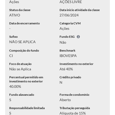
Ações
AÇÕES LIVRE
Status da classe
Data inicio atividade da classe
ATIVO
27/06/2024
Data de encerramento
Categoria CVM
-
Ações
Sufixo
Fundo ESG
NÃO SE APLICA
Não
Composição do fundo
Benchmark
CI
IBOVESPA
Foco de atuação
Investimento no exterior
Não se Aplica
Até 40%
Percentual permitido em
Crédito privado
investimento no exterior
N
40.00%
Fundo alavancado
Forma de condomínio
S
Aberto
Responsabilidade limitada
Tributação perseguida
S
Alíquota de 15%