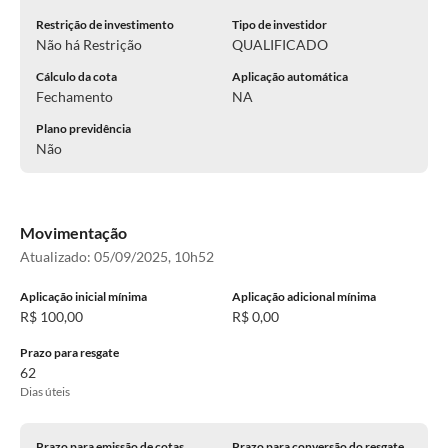
Restrição de investimento
Tipo de investidor
Não há Restrição
QUALIFICADO
Cálculo da cota
Aplicação automática
Fechamento
NA
Plano previdência
Não
Movimentação
Atualizado:
05/09/2025, 10h52
Aplicação inicial mínima
Aplicação adicional mínima
R$ 100,00
R$ 0,00
Prazo para resgate
62
Dias úteis
Prazo para emissão de cotas
Prazo para conversão do resgate