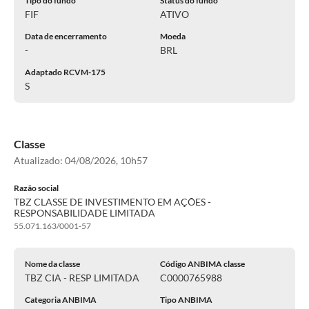
Tipo do fundo
Status do fundo
FIF
ATIVO
Data de encerramento
Moeda
-
BRL
Adaptado RCVM-175
S
Classe
Atualizado:
04/08/2026, 10h57
Razão social
TBZ CLASSE DE INVESTIMENTO EM AÇÕES -
RESPONSABILIDADE LIMITADA
55.071.163/0001-57
Nome da classe
Código ANBIMA classe
TBZ CIA - RESP LIMITADA
C0000765988
Categoria ANBIMA
Tipo ANBIMA