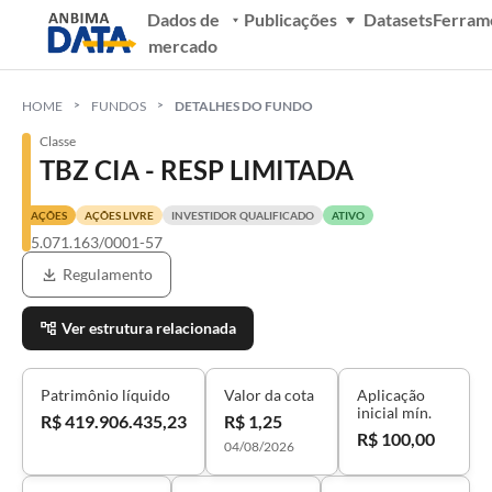
Dados de
Publicações
Datasets
Ferram
mercado
HOME
FUNDOS
DETALHES DO FUNDO
Classe
TBZ CIA - RESP LIMITADA
AÇÕES
AÇÕES LIVRE
INVESTIDOR QUALIFICADO
ATIVO
55.071.163/0001-57
Regulamento
Ver estrutura relacionada
Patrimônio líquido
Valor da cota
Aplicação
inicial mín.
R$ 419.906.435,23
R$ 1,25
R$ 100,00
04/08/2026