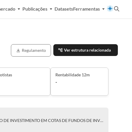
mercado
Publicações
Datasets
Ferramentas
Ver estrutura relacionada
Regulamento
otistas
Rentabilidade 12m
-
CLASSE ÚNICA DO BW 1 FUNDO DE INVESTIMENTO EM COTAS DE FUNDOS DE INVESTIMENTO EM DIREITOS CREDITÓRIOS RESPONSABILIDADE LIMITADA-ÚNICA