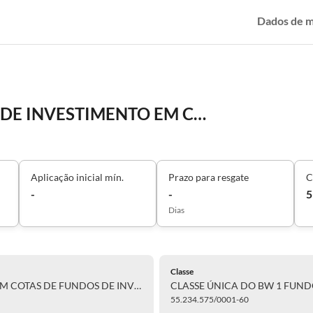
Dados de 
CLASSE ÚNICA DO BW 1 FUNDO DE INVESTIMENTO EM COTAS DE FUNDOS DE INVESTIMENTO EM DIREITOS CREDITÓRIOS RESPONSABILIDADE LIMITADA-ÚNICA
Aplicação inicial mín.
Prazo para resgate
C
-
-
5
Dias
Classe
CLASSE ÚNICA DO BW 1 FUNDO DE INVESTIMENTO EM COTAS DE FUNDOS DE INVESTIMENTO EM DIREITOS CREDITÓRIOS RESPONSABILIDADE LIMITADA
55.234.575/0001-60