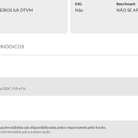
ESG
Benchmark
EIROS S/A DTVM
Não
NÃO SE A
ERIÓDICOS
 FIDC, FIP e FII.
ções exibidas são disponibilizadas pelos responsáveis pelo fundo.
ram enviadas para a associação.