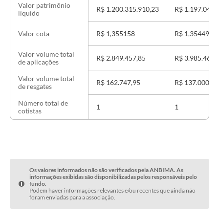
Valor patrimônio
R$ 1.200.315.910,23
R$ 1.197.046.
líquido
R$ 1,355158
R$ 1,354499
Valor cota
Valor volume total
R$ 2.849.457,85
R$ 3.985.462,
de aplicações
Valor volume total
R$ 162.747,95
R$ 137.000,00
de resgates
Número total de
1
1
cotistas
Os valores informados não são verificados pela ANBIMA. As
informações exibidas são disponibilizadas pelos responsáveis pelo
fundo.
Podem haver informações relevantes e/ou recentes que ainda não
foram enviadas para a associação.