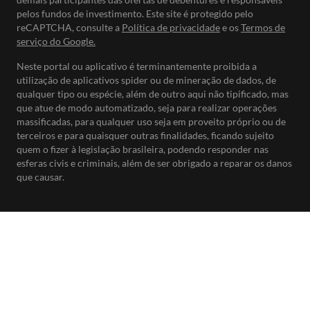
pelos fundos de investimento. Este site é protegido pelo
reCAPTCHA, consulte a
Política de privacidade
e os
Termos de
serviço do Google.
Neste portal ou aplicativo é terminantemente proibida a
utilização de aplicativos spider ou de mineração de dados, de
qualquer tipo ou espécie, além de outro aqui não tipificado, mas
que atue de modo automatizado, seja para realizar operações
massificadas, para qualquer uso seja em proveito próprio ou de
terceiros e para quaisquer outras finalidades, ficando sujeito
quem o fizer à legislação brasileira, podendo responder nas
esferas civis e criminais, além de ser obrigado a reparar os danos
que causar.