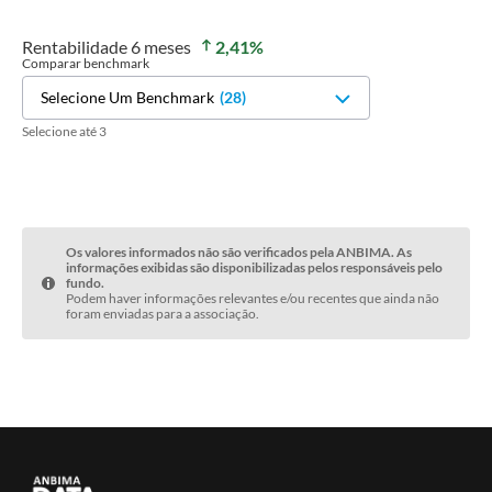
Rentabilidade
6 meses
2,41
%
Comparar benchmark
Selecione Um Benchmark
(
28
)
Selecione até 3
Os valores informados não são verificados pela ANBIMA. As
informações exibidas são disponibilizadas pelos responsáveis pelo
fundo.
Podem haver informações relevantes e/ou recentes que ainda não
foram enviadas para a associação.