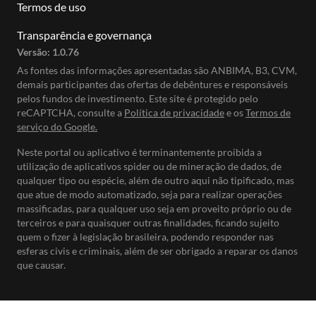
Termos de uso
Transparência e governança
Versão:
1.0.76
As fontes das informações apresentadas são ANBIMA, B3, CVM,
demais participantes das ofertas de debêntures e responsáveis
pelos fundos de investimento. Este site é protegido pelo
reCAPTCHA, consulte a
Política de privacidade
e os
Termos de
serviço do Google.
Neste portal ou aplicativo é terminantemente proibida a
utilização de aplicativos spider ou de mineração de dados, de
qualquer tipo ou espécie, além de outro aqui não tipificado, mas
que atue de modo automatizado, seja para realizar operações
massificadas, para qualquer uso seja em proveito próprio ou de
terceiros e para quaisquer outras finalidades, ficando sujeito
quem o fizer à legislação brasileira, podendo responder nas
esferas civis e criminais, além de ser obrigado a reparar os danos
que causar.