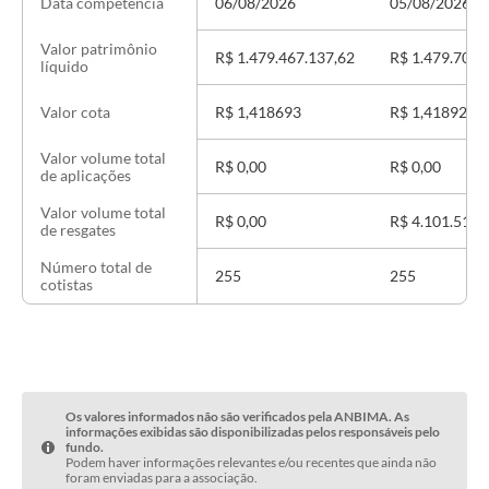
06/08/2026
05/08/2026
Data competência
Valor patrimônio
R$ 1.479.467.137,62
R$ 1.479.707.
líquido
R$ 1,418693
R$ 1,418923
Valor cota
Valor volume total
R$ 0,00
R$ 0,00
de aplicações
Valor volume total
R$ 0,00
R$ 4.101.514,
de resgates
Número total de
255
255
cotistas
Os valores informados não são verificados pela ANBIMA. As
informações exibidas são disponibilizadas pelos responsáveis pelo
fundo.
Podem haver informações relevantes e/ou recentes que ainda não
foram enviadas para a associação.