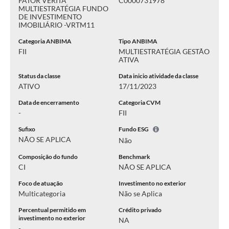
FATOR VERITÁ
C0000731978
MULTIESTRATÉGIA FUNDO
DE INVESTIMENTO
IMOBILIÁRIO -VRTM11
Categoria ANBIMA
Tipo ANBIMA
FII
MULTIESTRATÉGIA GESTÃO
ATIVA
Status da classe
Data inicio atividade da classe
ATIVO
17/11/2023
Data de encerramento
Categoria CVM
-
FII
Sufixo
Fundo ESG
NÃO SE APLICA
Não
Composição do fundo
Benchmark
CI
NÃO SE APLICA
Foco de atuação
Investimento no exterior
Multicategoria
Não se Aplica
Percentual permitido em
Crédito privado
investimento no exterior
NA
-