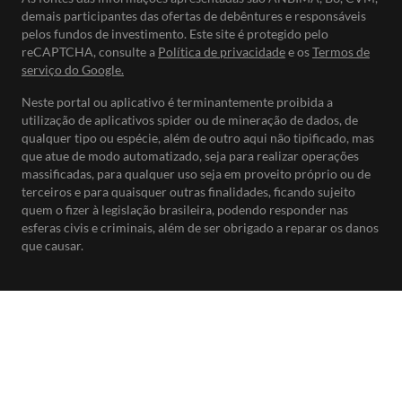
demais participantes das ofertas de debêntures e responsáveis
pelos fundos de investimento. Este site é protegido pelo
reCAPTCHA, consulte a
Política de privacidade
e os
Termos de
serviço do Google.
Neste portal ou aplicativo é terminantemente proibida a
utilização de aplicativos spider ou de mineração de dados, de
qualquer tipo ou espécie, além de outro aqui não tipificado, mas
que atue de modo automatizado, seja para realizar operações
massificadas, para qualquer uso seja em proveito próprio ou de
terceiros e para quaisquer outras finalidades, ficando sujeito
quem o fizer à legislação brasileira, podendo responder nas
esferas civis e criminais, além de ser obrigado a reparar os danos
que causar.