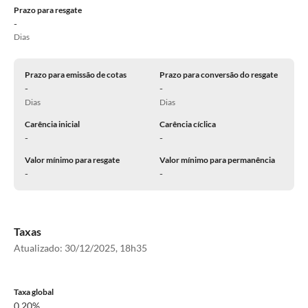
Prazo para resgate
-
Dias
Prazo para emissão de cotas
Prazo para conversão do resgate
-
-
Dias
Dias
Carência inicial
Carência cíclica
-
-
Valor mínimo para resgate
Valor mínimo para permanência
-
-
Taxas
Atualizado:
30/12/2025, 18h35
Taxa global
0,20%