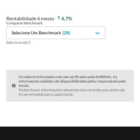
Rentabilidade
6 meses
4,7
%
Comparar benchmark
Selecione Um Benchmark
(
28
)
Selecione até 3
Os valores informados não são verificados pela ANBIMA. As
informações exibidas são disponibilizadas pelos responsáveis pelo
fundo.
Podem haver informações relevantes e/ou recentes que ainda não
foram enviadas para a associação.