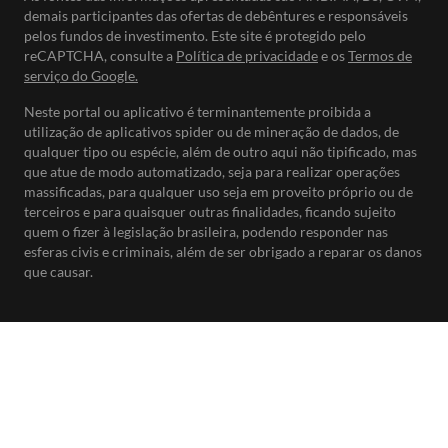
demais participantes das ofertas de debêntures e responsáveis
pelos fundos de investimento. Este site é protegido pelo
reCAPTCHA, consulte a
Política de privacidade
e os
Termos de
serviço do Google.
Neste portal ou aplicativo é terminantemente proibida a
utilização de aplicativos spider ou de mineração de dados, de
qualquer tipo ou espécie, além de outro aqui não tipificado, mas
que atue de modo automatizado, seja para realizar operações
massificadas, para qualquer uso seja em proveito próprio ou de
terceiros e para quaisquer outras finalidades, ficando sujeito
quem o fizer à legislação brasileira, podendo responder nas
esferas civis e criminais, além de ser obrigado a reparar os danos
que causar.