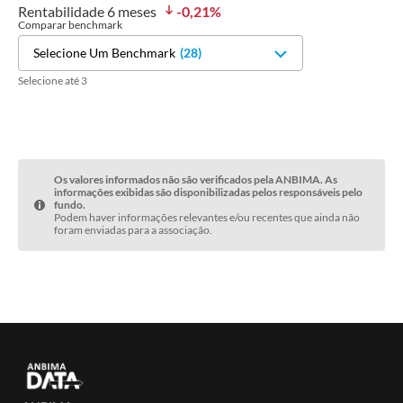
Rentabilidade
6 meses
-0,21
%
Comparar benchmark
Selecione Um Benchmark
(
28
)
Selecione até 3
Os valores informados não são verificados pela ANBIMA. As
informações exibidas são disponibilizadas pelos responsáveis pelo
fundo.
Podem haver informações relevantes e/ou recentes que ainda não
foram enviadas para a associação.