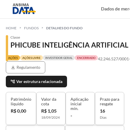
Dados de mer
HOME
FUNDOS
DETALHES DO FUNDO
Classe
PHICUBE INTELIGÊNCIA ARTIFICIA
AÇÕES
AÇÕES LIVRE
INVESTIDOR GERAL
ENCERRADO
42.246.527/0001
Regulamento
Ver estrutura relacionada
Patrimônio
Valor da
Aplicação
Prazo para
líquido
cota
inicial
resgate
mín.
R$ 0,00
R$ 1,05
16
-
18/09/2024
Dias