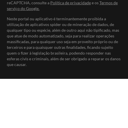
reCAPTCHA, consulte a
Política de privacidade
e os
Termos de
serviço do Google.
Neste portal ou aplicativo é terminantemente proibida a
utilização de aplicativos spider ou de mineração de dados, de
qualquer tipo ou espécie, além de outro aqui não tipificado, mas
que atue de modo automatizado, seja para realizar operações
massificadas, para qualquer uso seja em proveito próprio ou de
terceiros e para quaisquer outras finalidades, ficando sujeito
quem o fizer à legislação brasileira, podendo responder nas
esferas civis e criminais, além de ser obrigado a reparar os danos
que causar.