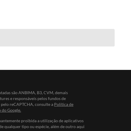
entadas são ANBIMA, B3, CVM, demais
ntures e responsáveis pelos fundos de
do pelo reCAPTCHA, consulte a
Política de
o do Google.
nantemente proibida a utilização de aplicativos
de qualquer tipo ou espécie, além de outro aqui