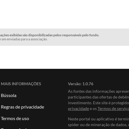
ções exibidas são disponibilizadas pelos responsáveis pelo fundo.
ram enviadas para a associação.
MAIS INFORMAÇÕES
Versão:
1.0.76
As fontes das informações apres
Bússola
participantes das ofertas de debê
investimento. Este site é protegi
Regras de privacidade
privacidade
e os
Termos de serviç
Termos de uso
Neste portal ou aplicativo é termi
spider ou de mineração de dados, 