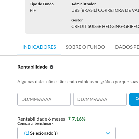
Tipo do Fundo
Administrador
FIF
UBS (BRASIL) CORRETORA DE VAL
Gestor
CREDIT SUISSE HEDGING-GRIFF
INDICADORES
SOBRE O FUNDO
DADOS P
Rentabilidade
Algumas datas não estão sendo exibidas no gráfico porque sua
Rentabilidade
6 meses
7,16
%
Comparar benchmark
(
1
)
Selecionado(s)