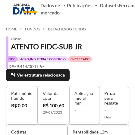
Dados de
Publicações
Datasets
Ferram
mercado
HOME
FUNDOS
DETALHES DO FUNDO
Classe
ATENTO FIDC-SUB JR
FIDC
AGRO, INDÚSTRIA E COMÉRCIO
ENCERRADO
43.959.414/0001-55
Ver estrutura relacionada
Patrimônio
Valor da
Aplicação
Prazo
líquido
cota
inicial
para
mín.
resgate
R$ 0,00
R$ 100,60
-
-
29/09/2023
Dias
Cotistas
Rentabilidade 12m