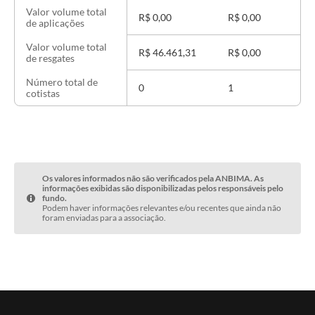
Valor volume total
R$ 0,00
R$ 0,00
de aplicações
Valor volume total
R$ 46.461,31
R$ 0,00
de resgates
Número total de
0
1
cotistas
Os valores informados não são verificados pela ANBIMA. As
informações exibidas são disponibilizadas pelos responsáveis pelo
fundo.
Podem haver informações relevantes e/ou recentes que ainda não
foram enviadas para a associação.