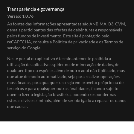
Transparência e governança
Versão:
1.0.76
As fontes das informações apresentadas são ANBIMA, B3, CVM,
demais participantes das ofertas de debêntures e responsáveis
pelos fundos de investimento. Este site é protegido pelo
reCAPTCHA, consulte a
Política de privacidade
e os
Termos de
serviço do Google.
Neste portal ou aplicativo é terminantemente proibida a
utilização de aplicativos spider ou de mineração de dados, de
qualquer tipo ou espécie, além de outro aqui não tipificado, mas
que atue de modo automatizado, seja para realizar operações
massificadas, para qualquer uso seja em proveito próprio ou de
terceiros e para quaisquer outras finalidades, ficando sujeito
quem o fizer à legislação brasileira, podendo responder nas
esferas civis e criminais, além de ser obrigado a reparar os danos
que causar.