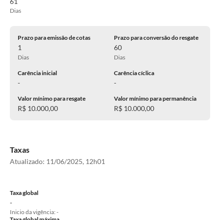
61
Dias
Prazo para emissão de cotas
Prazo para conversão do resgate
1
60
Dias
Dias
Carência inicial
Carência cíclica
-
-
Valor mínimo para resgate
Valor mínimo para permanência
R$ 10.000,00
R$ 10.000,00
Taxas
Atualizado:
11/06/2025, 12h01
Taxa global
-
Inicio da vigência: -
Taxa global máxima