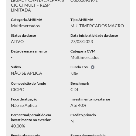
LEGACY CAPITAL ALPHA S
C0000695971
CIC CI MULT – RESP
LIMITADA
Categoria ANBIMA
Tipo ANBIMA
Multimercados
MULTIMERCADOS MACRO
Status da classe
Data inicio atividade da classe
ATIVO
27/03/2023
Data de encerramento
Categoria CVM
-
Multimercados
Sufixo
Fundo ESG
NÃO SE APLICA
Não
Composição do fundo
Benchmark
CICPC
CDI
Foco de atuação
Investimento no exterior
Não se Aplica
Até 40%
Percentual permitido em
Crédito privado
investimento no exterior
N
40.00%
Fundo alavancado
Forma de condomínio