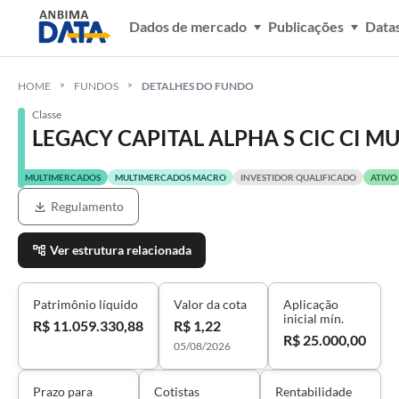
Dados de mercado
Publicações
Data
HOME
FUNDOS
DETALHES DO FUNDO
Classe
LEGACY CAPITAL ALPHA S CIC CI MU
MULTIMERCADOS
MULTIMERCADOS MACRO
INVESTIDOR QUALIFICADO
ATIVO
Regulamento
Ver estrutura relacionada
Patrimônio líquido
Valor da cota
Aplicação
inicial mín.
R$ 11.059.330,88
R$ 1,22
R$ 25.000,00
05/08/2026
Prazo para
Cotistas
Rentabilidade