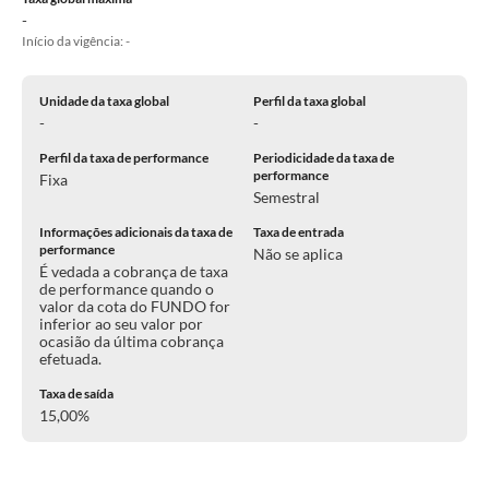
-
Início da vigência: -
Unidade da taxa global
Perfil da taxa global
-
-
Perfil da taxa de performance
Periodicidade da taxa de
performance
Fixa
Semestral
Informações adicionais da taxa de
Taxa de entrada
performance
Não se aplica
É vedada a cobrança de taxa
de performance quando o
valor da cota do FUNDO for
inferior ao seu valor por
ocasião da última cobrança
efetuada.
Taxa de saída
15,00%