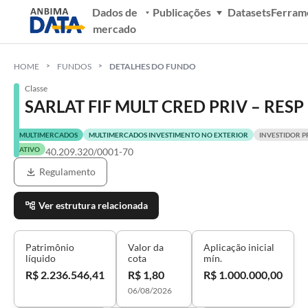
Dados de
Publicações
Datasets
Ferram
mercado
HOME
FUNDOS
DETALHES DO FUNDO
Classe
SARLAT FIF MULT CRED PRIV – RESP
MULTIMERCADOS
MULTIMERCADOS INVESTIMENTO NO EXTERIOR
INVESTIDOR P
ATIVO
40.209.320/0001-70
Regulamento
Ver estrutura relacionada
Patrimônio
Valor da
Aplicação inicial
líquido
cota
mín.
R$ 2.236.546,41
R$ 1,80
R$ 1.000.000,00
06/08/2026