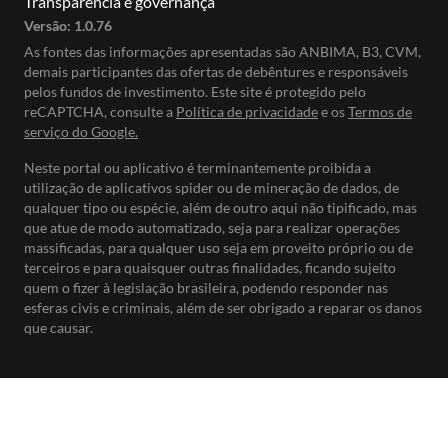
Transparência e governança
Versão:
1.0.76
As fontes das informações apresentadas são ANBIMA, B3, CVM,
demais participantes das ofertas de debêntures e responsáveis
pelos fundos de investimento. Este site é protegido pelo
reCAPTCHA, consulte a
Política de privacidade
e os
Termos de
serviço do Google.
Neste portal ou aplicativo é terminantemente proibida a
utilização de aplicativos spider ou de mineração de dados, de
qualquer tipo ou espécie, além de outro aqui não tipificado, mas
que atue de modo automatizado, seja para realizar operações
massificadas, para qualquer uso seja em proveito próprio ou de
terceiros e para quaisquer outras finalidades, ficando sujeito
quem o fizer à legislação brasileira, podendo responder nas
esferas civis e criminais, além de ser obrigado a reparar os danos
que causar.