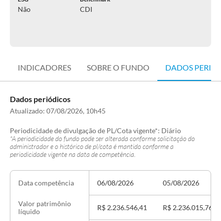
Não
CDI
INDICADORES
SOBRE O FUNDO
DADOS PERIÓ
Dados periódicos
Atualizado:
07/08/2026, 10h45
Periodicidade de divulgação de PL/Cota vigente*:
Diário
*A periodicidade do fundo pode ser alterada conforme solicitação do
administrador e o histórico de pl/cota é mantido conforme a
periodicidade vigente na data de competência.
06/08/2026
05/08/2026
Data competência
Valor patrimônio
R$ 2.236.546,41
R$ 2.236.015,76
líquido