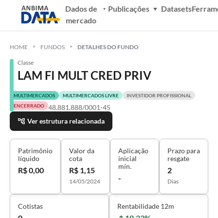
Dados de
Publicações
Datasets
Ferram
mercado
HOME
FUNDOS
DETALHES DO FUNDO
Classe
LAM FI MULT CRED PRIV
MULTIMERCADOS
MULTIMERCADOS LIVRE
INVESTIDOR PROFISSIONAL
ENCERRADO
48.881.888/0001-45
Ver estrutura relacionada
Patrimônio
Valor da
Aplicação
Prazo para
líquido
cota
inicial
resgate
mín.
R$ 0,00
R$ 1,15
2
-
14/05/2024
Dias
Cotistas
Rentabilidade 12m
0
10,23%