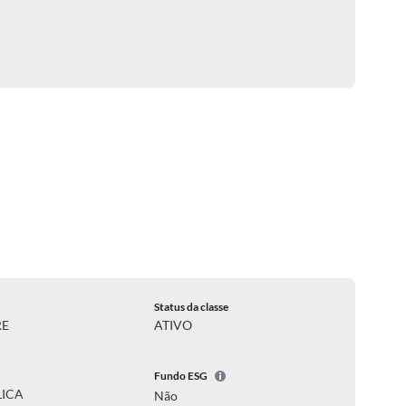
Status da classe
RE
ATIVO
Fundo ESG
LICA
Não