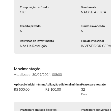
Composição do fundo
Benchmark
CIC
NÃO SE APLICA
Crédito privado
Fundo alavancado
N
N
Restrição de investimento
Tipo de investidor
Não Há Restrição
INVESTIDOR GER
Movimentação
Atualizado:
30/09/2024, 00h00
Aplicação inicial mínima
Aplicação adicional mínima
Prazo para resgate
R$ 500,00
R$ 100,00
32
Dias
Prazo para emissão de cotas
Prazo para conversão 