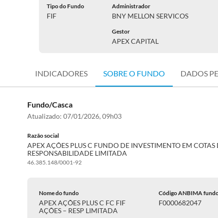
Tipo do Fundo
Administrador
FIF
BNY MELLON SERVICOS
Gestor
APEX CAPITAL
INDICADORES
SOBRE O FUNDO
DADOS P
Fundo/Casca
Atualizado:
07/01/2026, 09h03
Razão social
APEX AÇÕES PLUS C FUNDO DE INVESTIMENTO EM COTAS 
RESPONSABILIDADE LIMITADA
46.385.148/0001-92
Nome do fundo
Código ANBIMA fund
APEX AÇÕES PLUS C FC FIF
F0000682047
AÇÕES – RESP LIMITADA