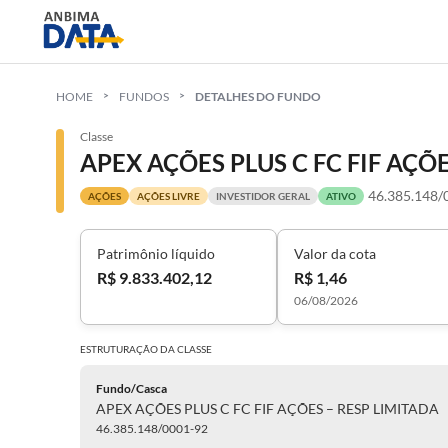
HOME
FUNDOS
DETALHES DO FUNDO
Classe
APEX AÇÕES PLUS C FC FIF AÇÕ
46.385.148/
AÇÕES
AÇÕES LIVRE
INVESTIDOR GERAL
ATIVO
Patrimônio líquido
Valor da cota
R$ 9.833.402,12
R$ 1,46
06/08/2026
ESTRUTURAÇÃO DA
CLASSE
Fundo/Casca
APEX AÇÕES PLUS C FC FIF AÇÕES – RESP LIMITADA
46.385.148/0001-92