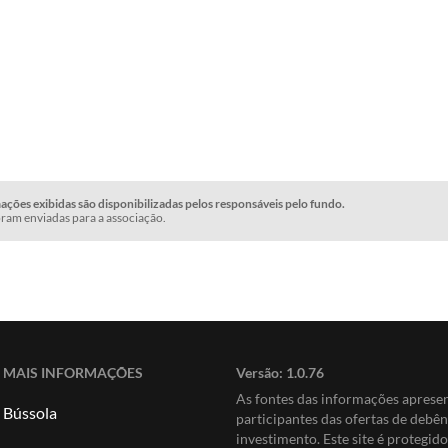
ções exibidas são disponibilizadas pelos responsáveis pelo fundo.
ram enviadas para a associação.
MAIS INFORMAÇÕES
Versão:
1.0.76
As fontes das informações apres
Bússola
participantes das ofertas de debê
investimento. Este site é protegi