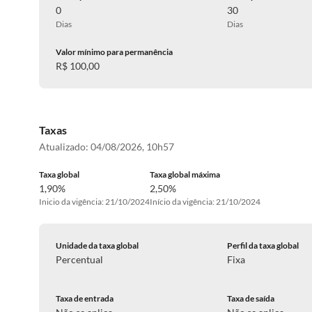
0
30
Dias
Dias
Valor mínimo para permanência
R$ 100,00
Taxas
Atualizado:
04/08/2026, 10h57
Taxa global
Taxa global máxima
1,90%
2,50%
Inicio da vigência: 21/10/2024
Início da vigência: 21/10/2024
Unidade da taxa global
Perfil da taxa global
Percentual
Fixa
Taxa de entrada
Taxa de saída