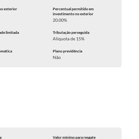
no exterior
Percentual permitido em
investimento no exterior
20.00%
ade limitada
Tributação perseguida
Alíquota de 15%
omática
Plano previdência
Não
ca
Valor mínimo para resgate