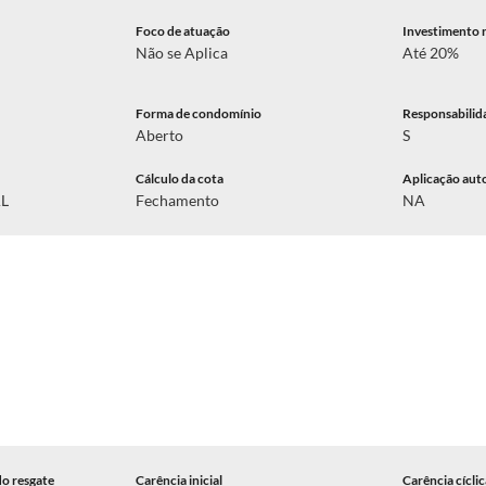
Foco de atuação
Investimento 
Não se Aplica
Até 20%
Forma de condomínio
Responsabilid
Aberto
S
Cálculo da cota
Aplicação aut
AL
Fechamento
NA
do resgate
Carência inicial
Carência cícli