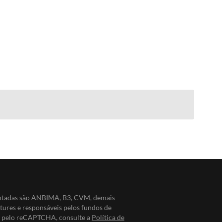
entadas são ANBIMA, B3, CVM, demais
ntures e responsáveis pelos fundos de
do pelo reCAPTCHA, consulte a
Política de