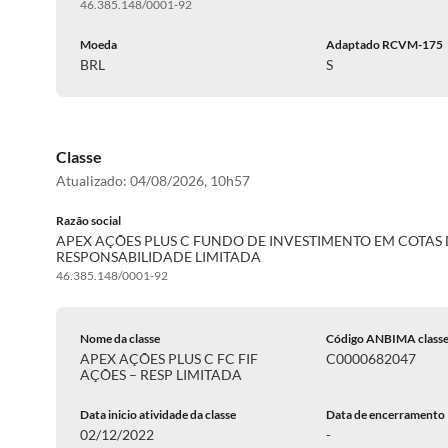
46.385.148/0001-92
Moeda
Adaptado RCVM-175
BRL
S
Classe
Atualizado:
04/08/2026, 10h57
Razão social
APEX AÇÕES PLUS C FUNDO DE INVESTIMENTO EM COTAS 
RESPONSABILIDADE LIMITADA
46.385.148/0001-92
Nome da classe
Código ANBIMA class
APEX AÇÕES PLUS C FC FIF
C0000682047
AÇÕES – RESP LIMITADA
Data inicio atividade da classe
Data de encerramento
02/12/2022
-