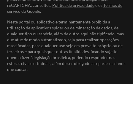
reCAPTCHA, consulte a
Política de privacidade
e os
Termos de
serviço do Google.
Neste portal ou aplicativo é terminantemente proibida a
utilização de aplicativos spider ou de mineração de dados, de
qualquer tipo ou espécie, além de outro aqui não tipificado, mas
que atue de modo automatizado, seja para realizar operações
massificadas, para qualquer uso seja em proveito próprio ou de
terceiros e para quaisquer outras finalidades, ficando sujeito
quem o fizer à legislação brasileira, podendo responder nas
esferas civis e criminais, além de ser obrigado a reparar os danos
que causar.