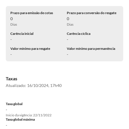
Prazo para emissão de cotas
Prazo para conversão do resgate
0
0
Dias
Dias
Carência inicial
Carência cíclica
-
-
Valor mínimo para resgate
Valor mínimo para permanência
-
-
Taxas
Atualizado:
16/10/2024, 17h40
Taxa global
-
Inicio da vigência: 22/11/2022
Taxa global máxima
-