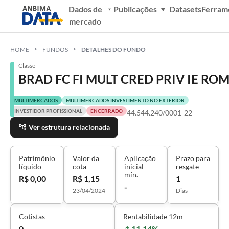
Dados de
Publicações
Datasets
Ferram
mercado
HOME
FUNDOS
DETALHES DO FUNDO
Classe
BRAD FC FI MULT CRED PRIV IE RO
MULTIMERCADOS
MULTIMERCADOS INVESTIMENTO NO EXTERIOR
INVESTIDOR PROFISSIONAL
ENCERRADO
44.544.240/0001-22
Ver estrutura relacionada
Patrimônio
Valor da
Aplicação
Prazo para
líquido
cota
inicial
resgate
mín.
R$ 0,00
R$ 1,15
1
-
23/04/2024
Dias
Cotistas
Rentabilidade 12m
0
11,14%