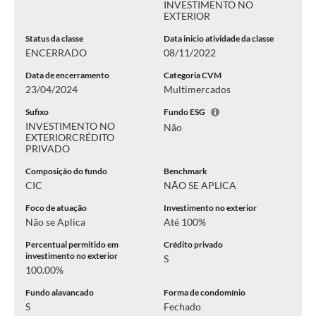
INVESTIMENTO NO
EXTERIOR
Status da classe
Data inicio atividade da classe
ENCERRADO
08/11/2022
Data de encerramento
Categoria CVM
23/04/2024
Multimercados
Sufixo
Fundo ESG
INVESTIMENTO NO
Não
EXTERIOR
CRÉDITO
PRIVADO
Composição do fundo
Benchmark
CIC
NÃO SE APLICA
Foco de atuação
Investimento no exterior
Não se Aplica
Até 100%
Percentual permitido em
Crédito privado
investimento no exterior
S
100.00%
Fundo alavancado
Forma de condomínio
S
Fechado