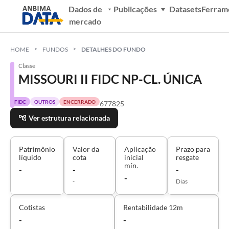
Dados de
Publicações
Datasets
Ferram
mercado
HOME
FUNDOS
DETALHES DO FUNDO
Classe
MISSOURI II FIDC NP-CL. ÚNICA
FIDC
OUTROS
ENCERRADO
677825
Ver estrutura relacionada
Patrimônio
Valor da
Aplicação
Prazo para
líquido
cota
inicial
resgate
mín.
-
-
-
-
-
Dias
Cotistas
Rentabilidade 12m
-
-