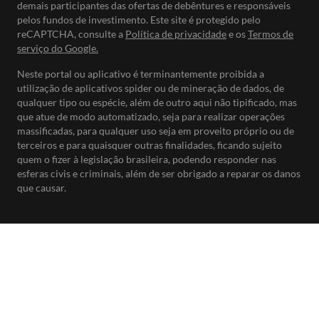
demais participantes das ofertas de debêntures e responsáveis
pelos fundos de investimento. Este site é protegido pelo
reCAPTCHA, consulte a
Política de privacidade
e os
Termos de
serviço do Google.
Neste portal ou aplicativo é terminantemente proibida a
utilização de aplicativos spider ou de mineração de dados, de
qualquer tipo ou espécie, além de outro aqui não tipificado, mas
que atue de modo automatizado, seja para realizar operações
massificadas, para qualquer uso seja em proveito próprio ou de
terceiros e para quaisquer outras finalidades, ficando sujeito
quem o fizer à legislação brasileira, podendo responder nas
esferas civis e criminais, além de ser obrigado a reparar os danos
que causar.