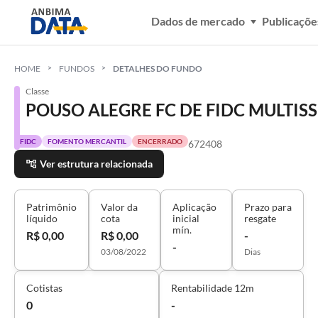
Dados de mercado
Publicaçõe
HOME
FUNDOS
DETALHES DO FUNDO
Classe
POUSO ALEGRE FC DE FIDC MULTISS
FIDC
FOMENTO MERCANTIL
ENCERRADO
672408
Ver estrutura relacionada
Patrimônio
Valor da
Aplicação
Prazo para
líquido
cota
inicial
resgate
mín.
R$ 0,00
R$ 0,00
-
-
03/08/2022
Dias
Cotistas
Rentabilidade 12m
0
-