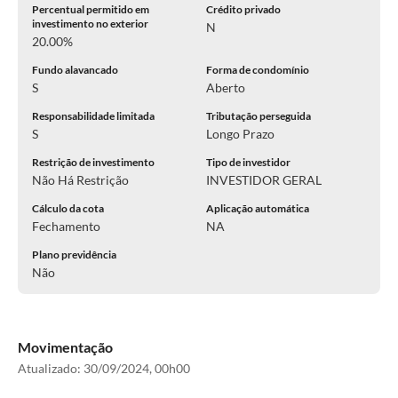
Percentual permitido em
Crédito privado
investimento no exterior
N
20.00%
Fundo alavancado
Forma de condomínio
S
Aberto
Responsabilidade limitada
Tributação perseguida
S
Longo Prazo
Restrição de investimento
Tipo de investidor
Não Há Restrição
INVESTIDOR GERAL
Cálculo da cota
Aplicação automática
Fechamento
NA
Plano previdência
Não
Movimentação
Atualizado:
30/09/2024, 00h00