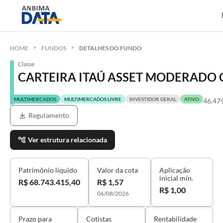
HOME
FUNDOS
DETALHES DO FUNDO
Classe
CARTEIRA ITAÚ ASSET MODERADO C
MULTIMERCADOS
MULTIMERCADOS LIVRE
INVESTIDOR GERAL
ATIVO
46.47
Regulamento
Ver estrutura relacionada
Patrimônio líquido
Valor da cota
Aplicação
inicial mín.
R$ 68.743.415,40
R$ 1,57
R$ 1,00
06/08/2026
Prazo para
Cotistas
Rentabilidade