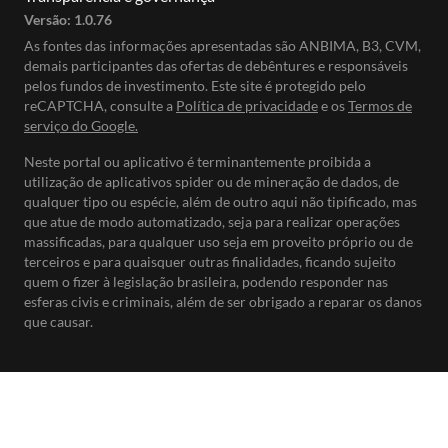
Versão:
1.0.76
As fontes das informações apresentadas são ANBIMA, B3, CVM,
demais participantes das ofertas de debêntures e responsáveis
pelos fundos de investimento. Este site é protegido pelo
reCAPTCHA, consulte a
Política de privacidade
e os
Termos de
serviço do Google.
Neste portal ou aplicativo é terminantemente proibida a
utilização de aplicativos spider ou de mineração de dados, de
qualquer tipo ou espécie, além de outro aqui não tipificado, mas
que atue de modo automatizado, seja para realizar operações
massificadas, para qualquer uso seja em proveito próprio ou de
terceiros e para quaisquer outras finalidades, ficando sujeito
quem o fizer à legislação brasileira, podendo responder nas
esferas civis e criminais, além de ser obrigado a reparar os danos
que causar.