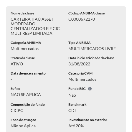
Nome da classe
Código ANBIMA classe
CARTEIRA ITAÚ ASSET
C0000672270
MODERADO
CENTRALIZADOR FIF CIC
MULT RESP LIMITADA
Categoria ANBIMA
Tipo ANBIMA
Multimercados
MULTIMERCADOS LIVRE
Status da classe
Data inicio atividade da classe
ATIVO
31/08/2022
Data de encerramento
Categoria CVM
-
Multimercados
Sufixo
Fundo ESG
NÃO SE APLICA
Não
Composição do fundo
Benchmark
CICPC
CDI
Foco de atuação
Investimento no exterior
Não se Aplica
Até 20%