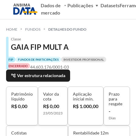
Dados de
Publicações
Datasets
Ferram
mercado
HOME
FUNDOS
DETALHES DO FUNDO
Classe
GAIA FIP MULT A
FIP
FUNDOS DE PARTICIPAÇÕES
INVESTIDOR PROFISSIONAL
ENCERRADO
44.603.176/0001-03
Ver estrutura relacionada
Patrimônio
Valor da
Aplicação
Prazo
líquido
cota
inicial mín.
para
resgate
R$ 0,00
R$ 0,00
R$ 1.000,00
-
23/05/2023
Dias
Cotistas
Rentabilidade 12m