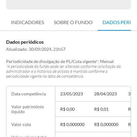
INDICADORES
SOBRE O FUNDO
DADOS PERIÓ
Dados periódicos
Atualizado:
30/09/2024, 21h57
Periodicidade de divulgação de PL/Cota vigente*:
Mensal
*A periodicidade do fundo pode ser alterada conforme solicitação do
administrador e o histórico de pl/cota é mantido conforme a
periodicidade vigente na data de competência.
23/05/2023
28/04/2023
31/
Data competência
Valor patrimônio
R$ 0,00
R$ 0,01
R$ 0
líquido
R$ 0,000000
R$ 0,000000
R$ 0
Valor cota