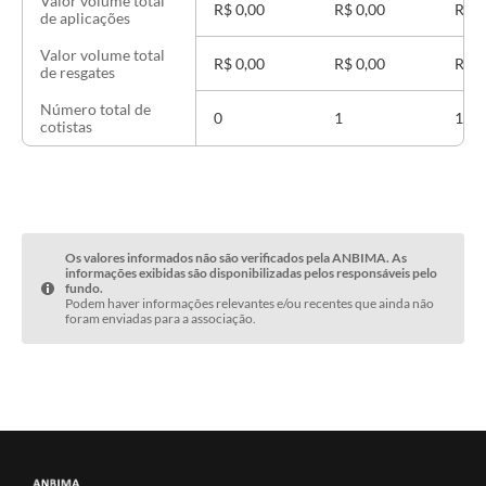
Valor volume total
R$ 0,00
R$ 0,00
R$ 0
de aplicações
Valor volume total
R$ 0,00
R$ 0,00
R$ 0
de resgates
Número total de
0
1
1
cotistas
Os valores informados não são verificados pela ANBIMA. As
informações exibidas são disponibilizadas pelos responsáveis pelo
fundo.
Podem haver informações relevantes e/ou recentes que ainda não
foram enviadas para a associação.