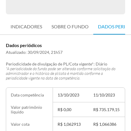
INDICADORES
SOBRE O FUNDO
DADOS PERIÓ
Dados periódicos
Atualizado:
30/09/2024, 21h57
Periodicidade de divulgação de PL/Cota vigente*:
Diário
*A periodicidade do fundo pode ser alterada conforme solicitação do
administrador e o histórico de pl/cota é mantido conforme a
periodicidade vigente na data de competência.
13/10/2023
11/10/2023
Data competência
Valor patrimônio
R$ 0,00
R$ 735.179,15
R
líquido
R$ 1,062913
R$ 1,066386
Valor cota