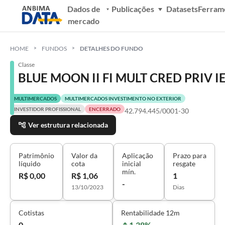
Dados de
Publicações
Datasets
Ferram
mercado
HOME
FUNDOS
DETALHES DO FUNDO
Classe
BLUE MOON II FI MULT CRED PRIV I
MULTIMERCADOS
MULTIMERCADOS INVESTIMENTO NO EXTERIOR
INVESTIDOR PROFISSIONAL
ENCERRADO
42.794.445/0001-30
Ver estrutura relacionada
Patrimônio
Valor da
Aplicação
Prazo para
líquido
cota
inicial
resgate
mín.
R$ 0,00
R$ 1,06
1
-
13/10/2023
Dias
Cotistas
Rentabilidade 12m
0
1,38%