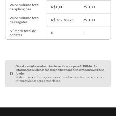
Valor volume total
R$ 0,00
R$ 0,00
R
de aplicações
Valor volume total
R$ 732.784,65
R$ 0,00
R
de resgates
Número total de
0
1
cotistas
Os valores informados não são verificados pela ANBIMA. As
informações exibidas são disponibilizadas pelos responsáveis pelo
fundo.
Podem haver informações relevantes e/ou recentes que ainda não
foram enviadas para a associação.