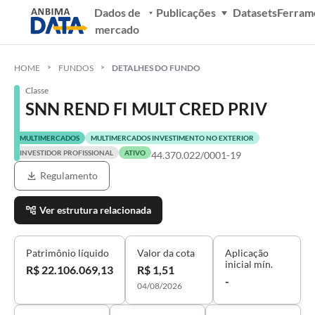
Dados de
Publicações
Datasets
Ferram
mercado
HOME
FUNDOS
DETALHES DO FUNDO
Classe
SNN REND FI MULT CRED PRIV
MULTIMERCADOS
MULTIMERCADOS INVESTIMENTO NO EXTERIOR
INVESTIDOR PROFISSIONAL
ATIVO
44.370.022/0001-19
Regulamento
Ver estrutura relacionada
Patrimônio líquido
Valor da cota
Aplicação
inicial mín.
R$ 22.106.069,13
R$ 1,51
-
04/08/2026