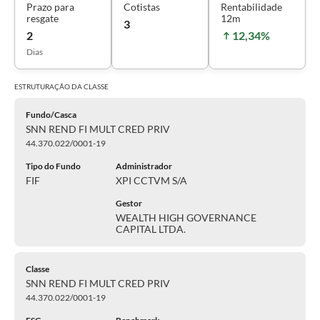
Prazo para
Cotistas
Rentabilidade
resgate
12m
3
2
12,34%
Dias
ESTRUTURAÇÃO DA
CLASSE
Fundo/Casca
SNN REND FI MULT CRED PRIV
44.370.022/0001-19
Tipo do Fundo
Administrador
FIF
XPI CCTVM S/A
Gestor
WEALTH HIGH GOVERNANCE
CAPITAL LTDA.
Classe
SNN REND FI MULT CRED PRIV
44.370.022/0001-19