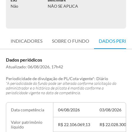
ESG
Benchmark
Não
NÃO SE APLICA
INDICADORES
SOBRE O FUNDO
DADOS PERIÓ
Dados periódicos
Atualizado:
06/08/2026, 17h42
Periodicidade de divulgação de PL/Cota vigente*:
Diário
*A periodicidade do fundo pode ser alterada conforme solicitação do
administrador e o histórico de pl/cota é mantido conforme a
periodicidade vigente na data de competência.
04/08/2026
03/08/2026
Data competência
Valor patrimônio
R$ 22.106.069,13
R$ 22.028.300,38
líquido