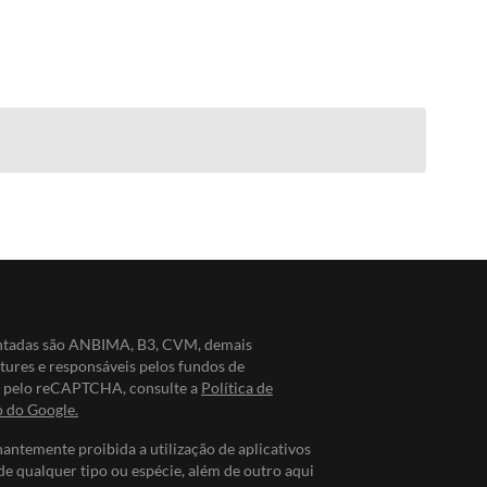
entadas são ANBIMA, B3, CVM, demais
ntures e responsáveis pelos fundos de
do pelo reCAPTCHA, consulte a
Política de
o do Google.
nantemente proibida a utilização de aplicativos
de qualquer tipo ou espécie, além de outro aqui