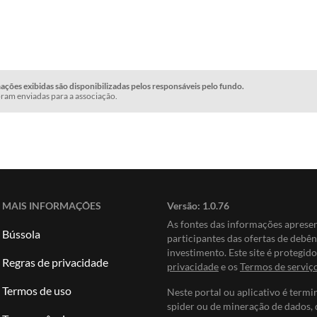
ções exibidas são disponibilizadas pelos responsáveis pelo fundo.
ram enviadas para a associação.
MAIS INFORMAÇÕES
Versão:
1.0.76
As fontes das informações apres
Bússola
participantes das ofertas de debê
investimento. Este site é protegi
Regras de privacidade
privacidade
e os
Termos de serviç
Termos de uso
Neste portal ou aplicativo é termi
spider ou de mineração de dados, 