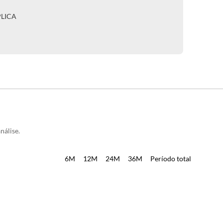
PLICA
nálise.
6M
12M
24M
36M
Período total